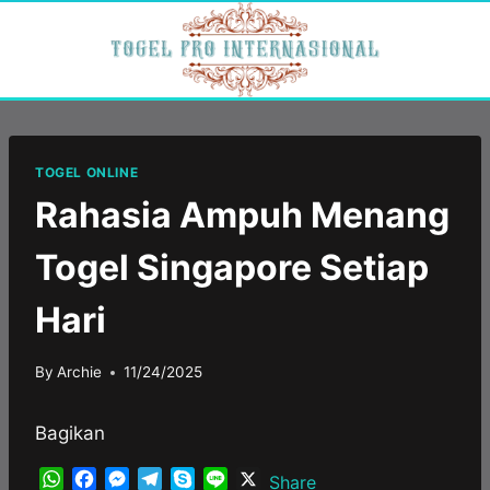
Skip
to
content
TOGEL ONLINE
Rahasia Ampuh Menang
Togel Singapore Setiap
Hari
By
Archie
11/24/2025
Bagikan
W
F
M
T
S
L
X
Share