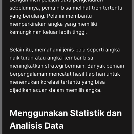
sebelumnya, pemain bisa melihat tren tertentu
yang berulang. Pola ini membantu
memperkirakan angka yang memiliki
kemungkinan keluar lebih tinggi.
Selain itu, memahami jenis pola seperti angka
naik turun atau angka kembar bisa
meningkatkan strategi bermain. Banyak pemain
berpengalaman mencatat hasil tiap hari untuk
menemukan korelasi tertentu yang bisa
dijadikan acuan dalam memilih angka.
Menggunakan Statistik dan
Analisis Data