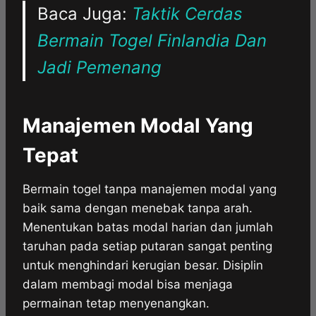
Baca Juga:
Taktik Cerdas
Bermain Togel Finlandia Dan
Jadi Pemenang
Manajemen Modal Yang
Tepat
Bermain togel tanpa manajemen modal yang
baik sama dengan menebak tanpa arah.
Menentukan batas modal harian dan jumlah
taruhan pada setiap putaran sangat penting
untuk menghindari kerugian besar. Disiplin
dalam membagi modal bisa menjaga
permainan tetap menyenangkan.