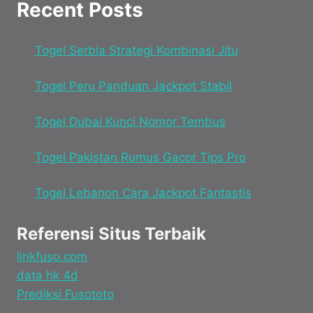
Recent Posts
Togel Serbia Strategi Kombinasi Jitu
Togel Peru Panduan Jackpot Stabil
Togel Dubai Kunci Nomor Tembus
Togel Pakistan Rumus Gacor Tips Pro
Togel Lebanon Cara Jackpot Fantastis
Referensi Situs Terbaik
linkfuso.com
data hk 4d
Prediksi Fusototo