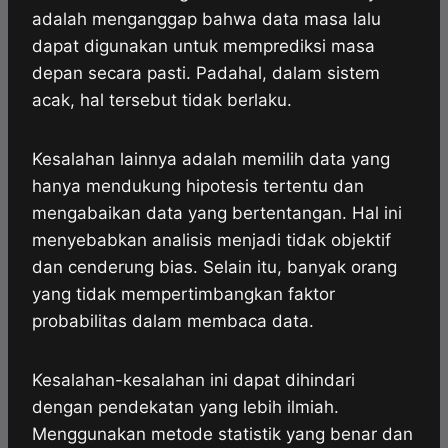
adalah menganggap bahwa data masa lalu
dapat digunakan untuk memprediksi masa
depan secara pasti. Padahal, dalam sistem
acak, hal tersebut tidak berlaku.
Kesalahan lainnya adalah memilih data yang
hanya mendukung hipotesis tertentu dan
mengabaikan data yang bertentangan. Hal ini
menyebabkan analisis menjadi tidak objektif
dan cenderung bias. Selain itu, banyak orang
yang tidak mempertimbangkan faktor
probabilitas dalam membaca data.
Kesalahan-kesalahan ini dapat dihindari
dengan pendekatan yang lebih ilmiah.
Menggunakan metode statistik yang benar dan