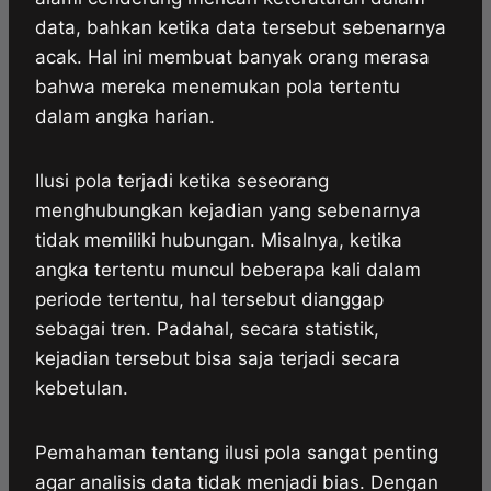
data, bahkan ketika data tersebut sebenarnya
acak. Hal ini membuat banyak orang merasa
bahwa mereka menemukan pola tertentu
dalam angka harian.
Ilusi pola terjadi ketika seseorang
menghubungkan kejadian yang sebenarnya
tidak memiliki hubungan. Misalnya, ketika
angka tertentu muncul beberapa kali dalam
periode tertentu, hal tersebut dianggap
sebagai tren. Padahal, secara statistik,
kejadian tersebut bisa saja terjadi secara
kebetulan.
Pemahaman tentang ilusi pola sangat penting
agar analisis data tidak menjadi bias. Dengan