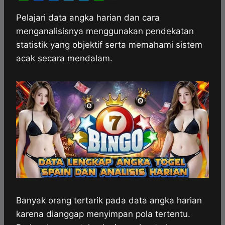
h
a
e
e
k
i
a
c
s
l
y
n
Pelajari data angka harian dan cara
t
e
s
e
p
e
menganalisisnya menggunakan pendekatan
s
b
e
g
e
statistik yang objektif serta memahami sistem
A
o
n
r
acak secara mendalam.
p
o
g
a
p
k
e
m
r
Banyak orang tertarik pada data angka harian
karena dianggap menyimpan pola tertentu.