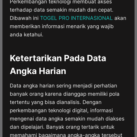
Perkembangan teknologi membuat akses
terhadap data semakin mudah dan cepat.
Dibawah ini
TOGEL PRO INTERNASIONAL
akan
memberikan informasi menarik yang wajib
anda ketahui.
Ketertarikan Pada Data
Angka Harian
Data angka harian sering menjadi perhatian
banyak orang karena dianggap memiliki pola
tertentu yang bisa dianalisis. Dengan
perkembangan teknologi digital, informasi
mengenai data angka semakin mudah diakses
dan dipelajari. Banyak orang tertarik untuk
memahami bagaimana angka-angka tersebut