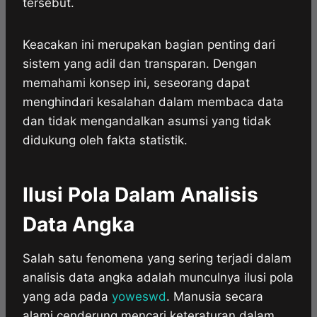
tersebut.
Keacakan ini merupakan bagian penting dari
sistem yang adil dan transparan. Dengan
memahami konsep ini, seseorang dapat
menghindari kesalahan dalam membaca data
dan tidak mengandalkan asumsi yang tidak
didukung oleh fakta statistik.
Ilusi Pola Dalam Analisis
Data Angka
Salah satu fenomena yang sering terjadi dalam
analisis data angka adalah munculnya ilusi pola
yang ada pada
yoweswd
. Manusia secara
alami cenderung mencari keteraturan dalam