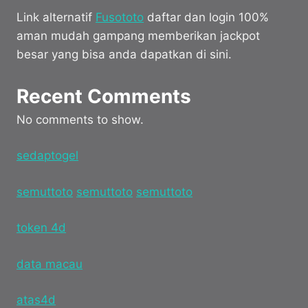
Link alternatif
Fusototo
daftar dan login 100%
aman mudah gampang memberikan jackpot
besar yang bisa anda dapatkan di sini.
Recent Comments
No comments to show.
sedaptogel
semuttoto
semuttoto
semuttoto
token 4d
data macau
atas4d