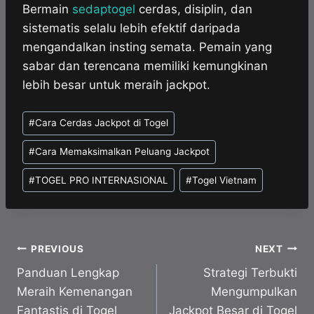
Bermain
sedaptogel
cerdas, disiplin, dan
sistematis selalu lebih efektif daripada
mengandalkan insting semata. Pemain yang
sabar dan terencana memiliki kemungkinan
lebih besar untuk meraih jackpot.
Post
#
Cara Cerdas Jackpot di Togel
Tags:
#
Cara Memaksimalkan Peluang Jackpot
#
TOGEL PRO INTERNASIONAL
#
Togel Vietnam
Post
PREVIOUS
NEXT
Panduan Lengkap
Strategi Terbukti
navigation
Meraih Kemenangan
Mengumpulkan
Fantastis di Togel
Jackpot Besar di Togel