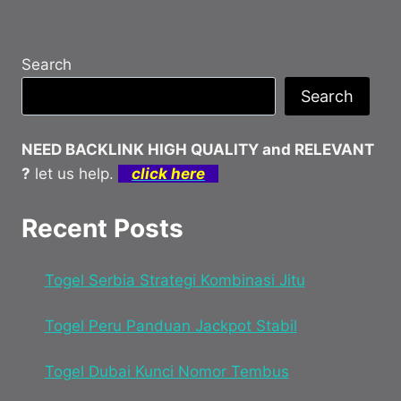
Search
Search
NEED BACKLINK HIGH QUALITY and RELEVANT
?
let us help.
click here
Recent Posts
Togel Serbia Strategi Kombinasi Jitu
Togel Peru Panduan Jackpot Stabil
Togel Dubai Kunci Nomor Tembus