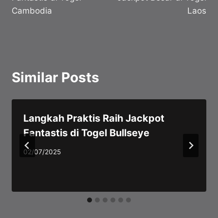
Cambodia
Laos
Similar Posts
Langkah Praktis Raih Jackpot
Fantastis di Togel Bullseye
02/07/2025