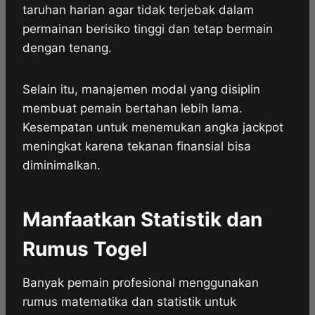
taruhan harian agar tidak terjebak dalam
permainan berisiko tinggi dan tetap bermain
dengan tenang.
Selain itu, manajemen modal yang disiplin
membuat pemain bertahan lebih lama.
Kesempatan untuk menemukan angka jackpot
meningkat karena tekanan finansial bisa
diminimalkan.
Manfaatkan Statistik dan
Rumus Togel
Banyak pemain profesional menggunakan
rumus matematika dan statistik untuk