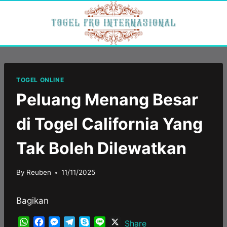
Skip
to
content
TOGEL ONLINE
Peluang Menang Besar
di Togel California Yang
Tak Boleh Dilewatkan
By
Reuben
11/11/2025
Bagikan
W
F
M
T
S
L
X
Share