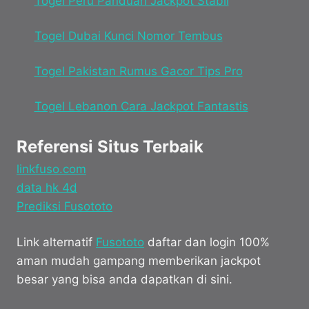
Togel Peru Panduan Jackpot Stabil
Togel Dubai Kunci Nomor Tembus
Togel Pakistan Rumus Gacor Tips Pro
Togel Lebanon Cara Jackpot Fantastis
Referensi Situs Terbaik
linkfuso.com
data hk 4d
Prediksi Fusototo
Link alternatif
Fusototo
daftar dan login 100%
aman mudah gampang memberikan jackpot
besar yang bisa anda dapatkan di sini.