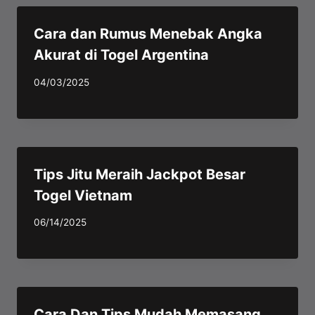
Cara dan Rumus Menebak Angka
Akurat di Togel Argentina
04/03/2025
Tips Jitu Meraih Jackpot Besar
Togel Vietnam
06/14/2025
Cara Dan Tips Mudah Memasang