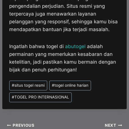
pengendalian perjudian. Situs resmi yang
terpercaya juga menawarkan layanan
pelanggan yang responsif, sehingga kamu bisa
mendapatkan bantuan jika terjadi masalah.
Ingatlah bahwa togel di
abutogel
adalah
permainan yang memerlukan kesabaran dan
ketelitian, jadi pastikan kamu bermain dengan
bijak dan penuh perhitungan!
Post
#
situs togel resmi
#
togel online harian
Tags:
#
TOGEL PRO INTERNASIONAL
Post
PREVIOUS
NEXT