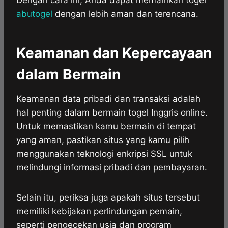
Dengan cara ini, Anda dapat memainkan togel
abutogel
dengan lebih aman dan terencana.
Keamanan dan Kepercayaan
dalam Bermain
Keamanan data pribadi dan transaksi adalah
hal penting dalam bermain togel Inggris online.
Untuk memastikan kamu bermain di tempat
yang aman, pastikan situs yang kamu pilih
menggunakan teknologi enkripsi SSL untuk
melindungi informasi pribadi dan pembayaran.
Selain itu, periksa juga apakah situs tersebut
memiliki kebijakan perlindungan pemain,
seperti pengecekan usia dan program