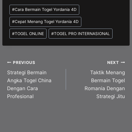
Post
#
Cara Bermain Togel Yordania 4D
Tags:
#
Cepat Menang Togel Yordania 4D
#
TOGEL ONLINE
#
TOGEL PRO INTERNASIONAL
Post
PREVIOUS
NEXT
Strategi Bermain
Taktik Menang
navigation
Angka Togel China
Bermain Togel
Dengan Cara
Romania Dengan
Profesional
Strategi Jitu