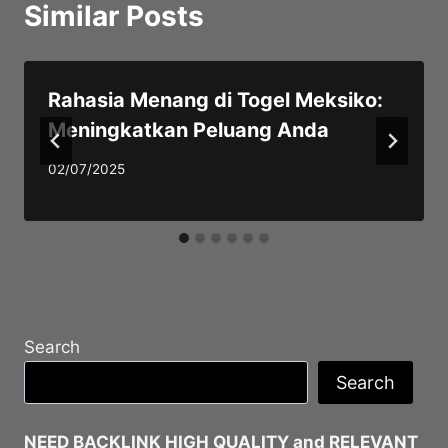
Similar Posts
Rahasia Menang di Togel Meksiko:
Meningkatkan Peluang Anda
02/07/2025
Search
Search
NEED BACKLINK HIGH QUALITY and RELEVANT