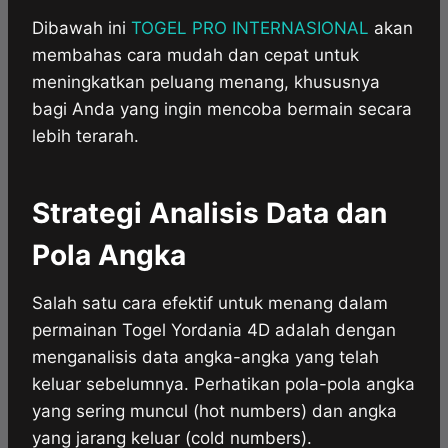
Dibawah ini
TOGEL PRO INTERNASIONAL
akan
membahas cara mudah dan cepat untuk
meningkatkan peluang menang, khususnya
bagi Anda yang ingin mencoba bermain secara
lebih terarah.
Strategi Analisis Data dan
Pola Angka
Salah satu cara efektif untuk menang dalam
permainan Togel Yordania 4D adalah dengan
menganalisis data angka-angka yang telah
keluar sebelumnya. Perhatikan pola-pola angka
yang sering muncul (hot numbers) dan angka
yang jarang keluar (cold numbers).