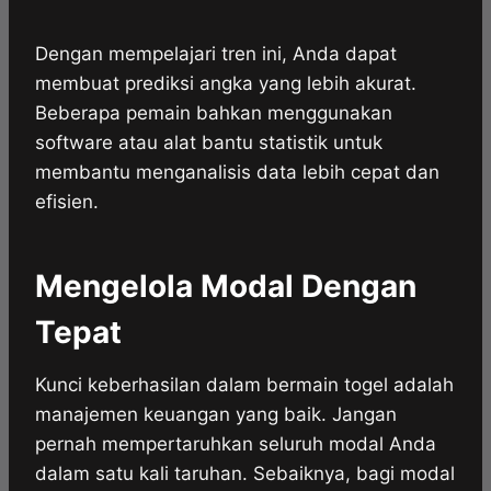
Dengan mempelajari tren ini, Anda dapat
membuat prediksi angka yang lebih akurat.
Beberapa pemain bahkan menggunakan
software atau alat bantu statistik untuk
membantu menganalisis data lebih cepat dan
efisien.
Mengelola Modal Dengan
Tepat
Kunci keberhasilan dalam bermain togel adalah
manajemen keuangan yang baik. Jangan
pernah mempertaruhkan seluruh modal Anda
dalam satu kali taruhan. Sebaiknya, bagi modal