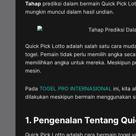
a
c
s
l
y
n
Tahap
prediksi dalam bermain Quick Pick Lot
t
e
s
e
p
e
mungkin muncul dalam hasil undian.
s
b
e
g
e
A
o
n
r
p
o
g
a
p
k
e
m
r
Quick Pick Lotto adalah salah satu cara mud
togel. Pemain tidak perlu memilih angka sec
memilihkan angka untuk mereka. Meskipun pr
mesin.
Pada
TOGEL PRO INTERNASIONAL
ini, kita
dilakukan meskipun bermain menggunakan sis
1. Pengenalan Tentang Qui
Quick Pick Lotto adalah cara bermain togel