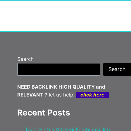
Search
Search
NEED BACKLINK HIGH QUALITY and
RELEVANT ?
let us help.
click here
Recent Posts
Togel Serbia Strategi Kombinasi Jitu