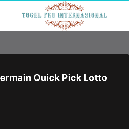
ermain Quick Pick Lotto