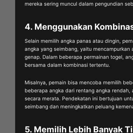
mereka sering muncul dalam pengundian se
4. Menggunakan Kombinas
Selain memilih angka panas atau dingin, p
angka yang seimbang, yaitu mencampurkan an
genap. Dalam beberapa permainan togel, an
bersama dalam kombinasi tertentu.
Misalnya, pemain bisa mencoba memilih beb
beberapa angka dari rentang angka rendah,
secara merata. Pendekatan ini bertujuan un
seimbang dan meningkatkan peluang kemen
5. Memilih Lebih Banyak T