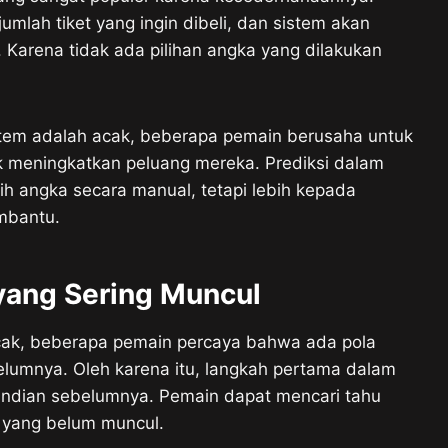
umlah tiket yang ingin dibeli, dan sistem akan
 Karena tidak ada pilihan angka yang dilakukan
stem adalah acak, beberapa pemain berusaha untuk
uk meningkatkan peluang mereka. Prediksi dalam
ih angka secara manual, tetapi lebih kepada
mbantu.
yang Sering Muncul
cak, beberapa pemain percaya bahwa ada pola
lumnya. Oleh karena itu, langkah pertama dalam
undian sebelumnya. Pemain dapat mencari tahu
 yang belum muncul.