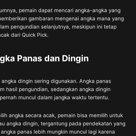
lumnya, pemain dapat mencari angka-angka yang
sa memberikan gambaran mengenai angka mana yang
alam pengundian selanjutnya, meskipun ini tetap
acak dari Quick Pick.
gka Panas dan Dingin
an angka dingin sering digunakan. Angka panas
m hasil pengundian, sedangkan angka dingin
 pernah muncul dalam jangka waktu tertentu.
lih angka secara acak, pemain bisa memilih untuk
au angka dingin, tergantung pada pendekatan yang
angka panas lebih mungkin muncul lagi karena