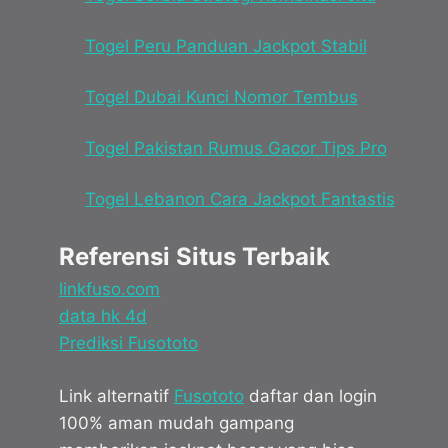
Togel Peru Panduan Jackpot Stabil
Togel Dubai Kunci Nomor Tembus
Togel Pakistan Rumus Gacor Tips Pro
Togel Lebanon Cara Jackpot Fantastis
Referensi Situs Terbaik
linkfuso.com
data hk 4d
Prediksi Fusototo
Link alternatif
Fusototo
daftar dan login
100% aman mudah gampang