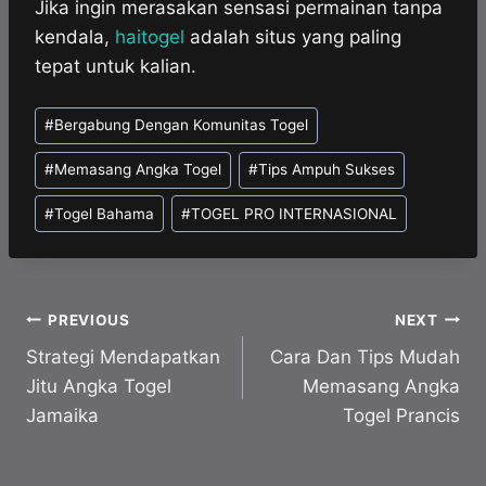
Jika ingin merasakan sensasi permainan tanpa
kendala,
haitogel
adalah situs yang paling
tepat untuk kalian.
Post
#
Bergabung Dengan Komunitas Togel
Tags:
#
Memasang Angka Togel
#
Tips Ampuh Sukses
#
Togel Bahama
#
TOGEL PRO INTERNASIONAL
Post
PREVIOUS
NEXT
Strategi Mendapatkan
Cara Dan Tips Mudah
navigation
Jitu Angka Togel
Memasang Angka
Jamaika
Togel Prancis