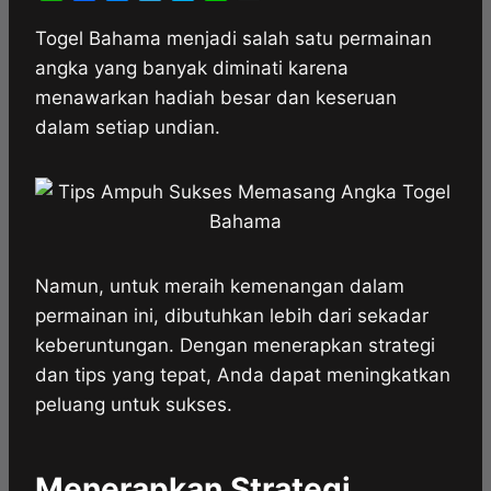
h
a
e
e
k
i
a
c
s
l
y
n
Togel Bahama menjadi salah satu permainan
t
e
s
e
p
e
angka yang banyak diminati karena
s
b
e
g
e
menawarkan hadiah besar dan keseruan
A
o
n
r
dalam setiap undian.
p
o
g
a
p
k
e
m
r
Namun, untuk meraih kemenangan dalam
permainan ini, dibutuhkan lebih dari sekadar
keberuntungan. Dengan menerapkan strategi
dan tips yang tepat, Anda dapat meningkatkan
peluang untuk sukses.
Menerapkan Strategi