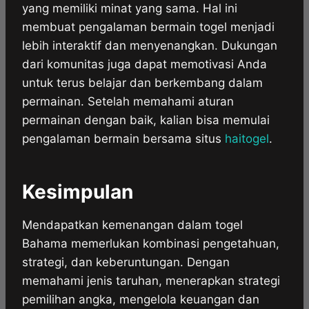
yang memiliki minat yang sama. Hal ini
membuat pengalaman bermain togel menjadi
lebih interaktif dan menyenangkan. Dukungan
dari komunitas juga dapat memotivasi Anda
untuk terus belajar dan berkembang dalam
permainan. Setelah memahami aturan
permainan dengan baik, kalian bisa memulai
pengalaman bermain bersama situs
haitogel
.
Kesimpulan
Mendapatkan kemenangan dalam togel
Bahama memerlukan kombinasi pengetahuan,
strategi, dan keberuntungan. Dengan
memahami jenis taruhan, menerapkan strategi
pemilihan angka, mengelola keuangan dan