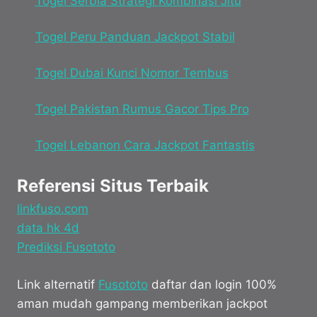
Togel Serbia Strategi Kombinasi Jitu
Togel Peru Panduan Jackpot Stabil
Togel Dubai Kunci Nomor Tembus
Togel Pakistan Rumus Gacor Tips Pro
Togel Lebanon Cara Jackpot Fantastis
Referensi Situs Terbaik
linkfuso.com
data hk 4d
Prediksi Fusototo
Link alternatif
Fusototo
daftar dan login 100%
aman mudah gampang memberikan jackpot