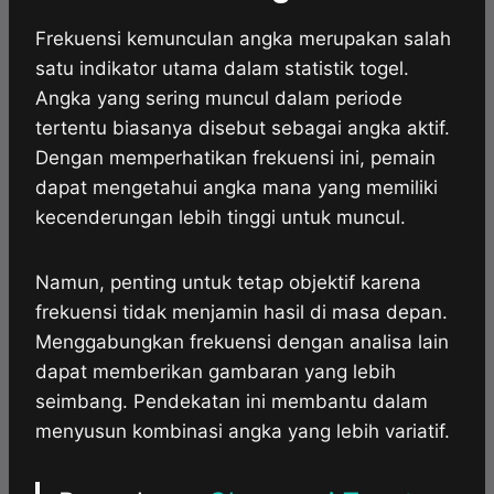
Frekuensi kemunculan angka merupakan salah
satu indikator utama dalam statistik togel.
Angka yang sering muncul dalam periode
tertentu biasanya disebut sebagai angka aktif.
Dengan memperhatikan frekuensi ini, pemain
dapat mengetahui angka mana yang memiliki
kecenderungan lebih tinggi untuk muncul.
Namun, penting untuk tetap objektif karena
frekuensi tidak menjamin hasil di masa depan.
Menggabungkan frekuensi dengan analisa lain
dapat memberikan gambaran yang lebih
seimbang. Pendekatan ini membantu dalam
menyusun kombinasi angka yang lebih variatif.