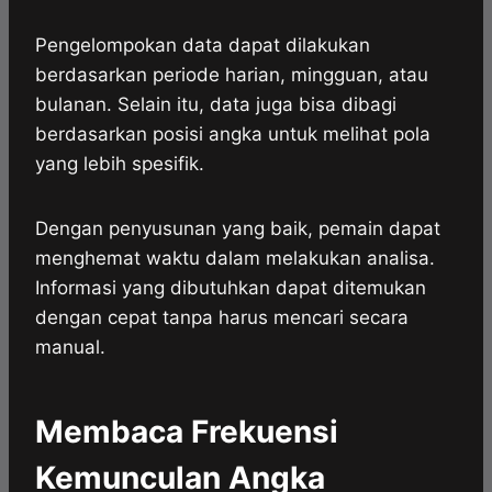
Pengelompokan data dapat dilakukan
berdasarkan periode harian, mingguan, atau
bulanan. Selain itu, data juga bisa dibagi
berdasarkan posisi angka untuk melihat pola
yang lebih spesifik.
Dengan penyusunan yang baik, pemain dapat
menghemat waktu dalam melakukan analisa.
Informasi yang dibutuhkan dapat ditemukan
dengan cepat tanpa harus mencari secara
manual.
Membaca Frekuensi
Kemunculan Angka