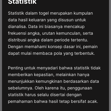
Statistik
Statistik dalam togel merupakan kumpulan
data hasil keluaran yang disusun untuk
dianalisa. Data ini biasanya mencakup
frekuensi angka, urutan kemunculan, serta
distribusi angka dalam periode tertentu.
Dengan memahami konsep dasar ini, pemain
dapat mulai membaca pola yang terbentuk.
Penting untuk menyadari bahwa statistik tidak
memberikan kepastian, melainkan hanya
menunjukkan kemungkinan berdasarkan data
sebelumnya. Oleh karena itu, penggunaan
statistik harus selalu disertai dengan
pemahaman bahwa hasil tetap bersifat acak.