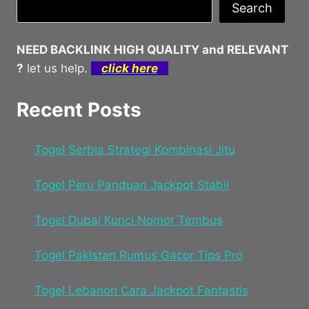
Search
NEED BACKLINK HIGH QUALITY and RELEVANT
?
let us help.
click here
Recent Posts
Togel Serbia Strategi Kombinasi Jitu
Togel Peru Panduan Jackpot Stabil
Togel Dubai Kunci Nomor Tembus
Togel Pakistan Rumus Gacor Tips Pro
Togel Lebanon Cara Jackpot Fantastis