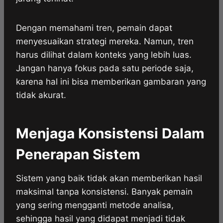
Dengan memahami tren, pemain dapat
menyesuaikan strategi mereka. Namun, tren
harus dilihat dalam konteks yang lebih luas.
Jangan hanya fokus pada satu periode saja,
karena hal ini bisa memberikan gambaran yang
tidak akurat.
Menjaga Konsistensi Dalam
Penerapan Sistem
Sistem yang baik tidak akan memberikan hasil
maksimal tanpa konsistensi. Banyak pemain
yang sering mengganti metode analisa,
sehingga hasil yang didapat menjadi tidak