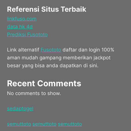
Referensi Situs Terbaik
linkfuso.com
data hk 4d
Prediksi Fusototo
Link alternatif
Fusototo
daftar dan login 100%
aman mudah gampang memberikan jackpot
besar yang bisa anda dapatkan di sini.
Recent Comments
No comments to show.
sedaptogel
semuttoto
semuttoto
semuttoto