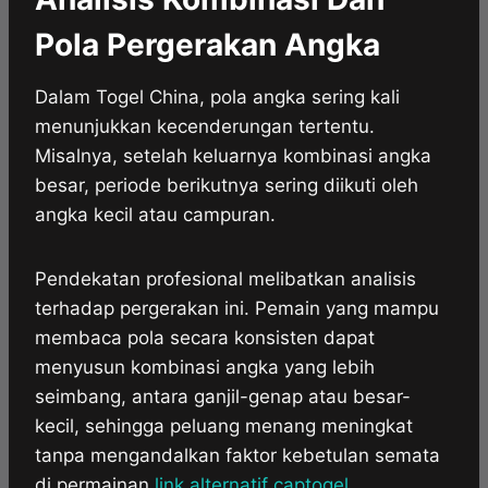
Pola Pergerakan Angka
Dalam Togel China, pola angka sering kali
menunjukkan kecenderungan tertentu.
Misalnya, setelah keluarnya kombinasi angka
besar, periode berikutnya sering diikuti oleh
angka kecil atau campuran.
Pendekatan profesional melibatkan analisis
terhadap pergerakan ini. Pemain yang mampu
membaca pola secara konsisten dapat
menyusun kombinasi angka yang lebih
seimbang, antara ganjil-genap atau besar-
kecil, sehingga peluang menang meningkat
tanpa mengandalkan faktor kebetulan semata
di permainan
link alternatif captogel
.