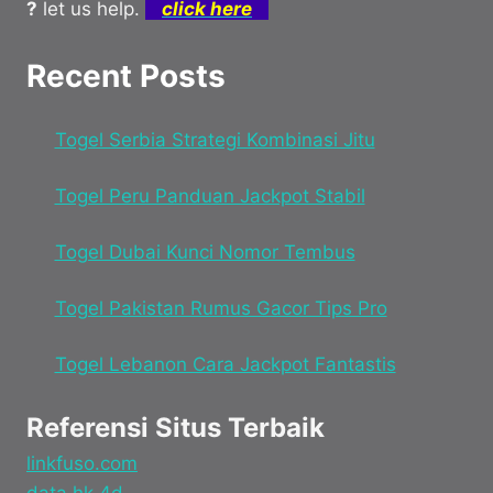
?
let us help.
click here
Recent Posts
Togel Serbia Strategi Kombinasi Jitu
Togel Peru Panduan Jackpot Stabil
Togel Dubai Kunci Nomor Tembus
Togel Pakistan Rumus Gacor Tips Pro
Togel Lebanon Cara Jackpot Fantastis
Referensi Situs Terbaik
linkfuso.com