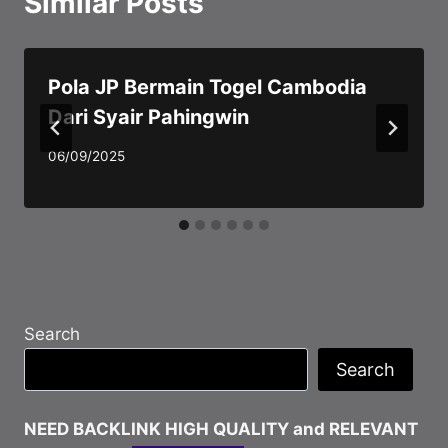
Similar Posts
Pola JP Bermain Togel Cambodia
Dari Syair Pahingwin
06/09/2025
Search
Search
NEED BACKLINK HIGH QUALITY and RELEVANT