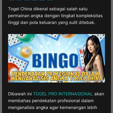
h
a
e
e
k
i
a
c
s
l
y
n
Togel China dikenal sebagai salah satu
t
e
s
e
p
e
permainan angka dengan tingkat kompleksitas
s
b
e
g
e
tinggi dan pola keluaran yang sulit ditebak.
A
o
n
r
p
o
g
a
p
k
e
m
r
Dibawah ini
TOGEL PRO INTERNASIONAL
akan
membahas pendekatan profesional dalam
menganalisis angka agar kemenangan lebih