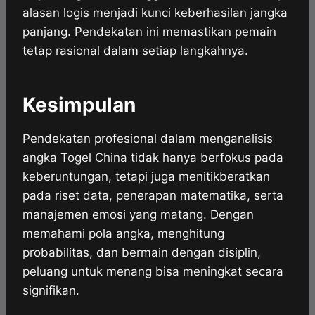
alasan logis menjadi kunci keberhasilan jangka
panjang. Pendekatan ini memastikan pemain
tetap rasional dalam setiap langkahnya.
Kesimpulan
Pendekatan profesional dalam menganalisis
angka Togel China tidak hanya berfokus pada
keberuntungan, tetapi juga menitikberatkan
pada riset data, penerapan matematika, serta
manajemen emosi yang matang. Dengan
memahami pola angka, menghitung
probabilitas, dan bermain dengan disiplin,
peluang untuk menang bisa meningkat secara
signifikan.