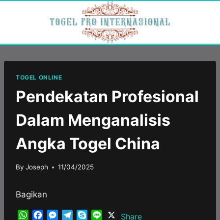
Skip
to
content
TOGEL ONLINE
Pendekatan Profesional
Dalam Menganalisis
Angka Togel China
By
Joseph
11/04/2025
Bagikan
W
F
M
T
S
L
X
Share