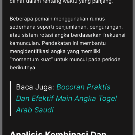
dilihat dalam rentang waktu yang panjang.
Beberapa pemain menggunakan rumus
sederhana seperti penjumlahan, pengurangan,
atau sistem rotasi angka berdasarkan frekuensi
kemunculan. Pendekatan ini membantu
mengidentifikasi angka yang memiliki
“momentum kuat” untuk muncul pada periode
berikutnya.
Baca Juga:
Bocoran Praktis
Dan Efektif Main Angka Togel
Arab Saudi
Analisis Kombinasi Dan