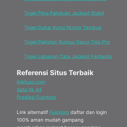
Togel Peru Panduan Jackpot Stabil
Togel Dubai Kunci Nomor Tembus
Togel Pakistan Rumus Gacor Tips Pro
Togel Lebanon Cara Jackpot Fantastis
Referensi Situs Terbaik
linkfuso.com
data hk 4d
Prediksi Fusototo
Link alternatif
Fusototo
daftar dan login
100% aman mudah gampang