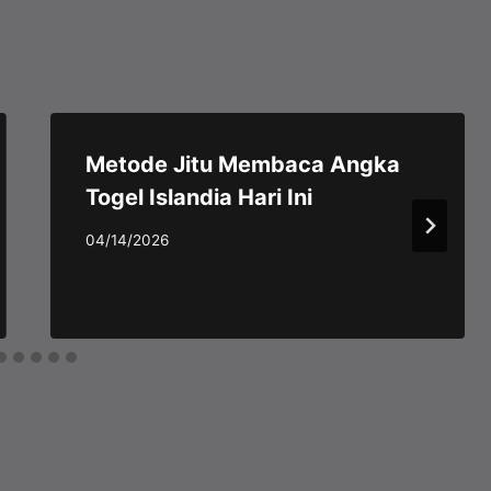
Metode Jitu Membaca Angka
Togel Islandia Hari Ini
04/14/2026