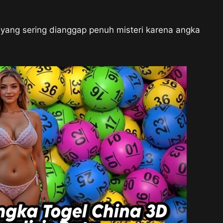
 yang sering dianggap penuh misteri karena angka