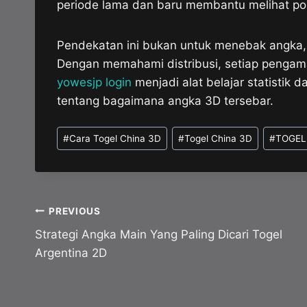
periode lama dan baru membantu melihat po
Pendekatan ini bukan untuk menebak angka, tap
Dengan memahami distribusi, setiap pengama
yowesjp login
menjadi alat belajar statistik 
tentang bagaimana angka 3D tersebar.
Post
#
Cara Togel China 3D
#
Togel China 3D
#
TOGEL
Tags:
Post
PREVIOUS
Strategi Angka Main Yang Paling Dicari Togel
navigation
Argentina 2D