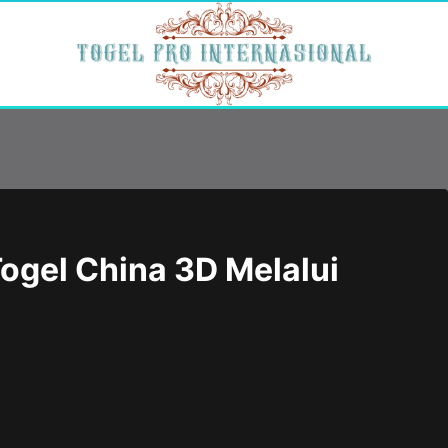
gel China 3D Melalui