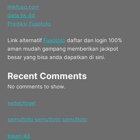
linkfuso.com
data hk 4d
Prediksi Fusototo
Link alternatif
Fusototo
daftar dan login 100%
aman mudah gampang memberikan jackpot
besar yang bisa anda dapatkan di sini.
Recent Comments
No comments to show.
sedaptogel
semuttoto
semuttoto
semuttoto
token 4d