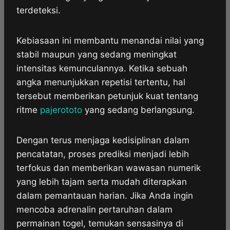
terdeteksi.
Kebiasaan ini membantu menandai nilai yang
stabil maupun yang sedang meningkat
intensitas kemunculannya. Ketika sebuah
angka menunjukkan repetisi tertentu, hal
tersebut memberikan petunjuk kuat tentang
ritme
pajerototo
yang sedang berlangsung.
Dengan terus menjaga kedisiplinan dalam
pencatatan, proses prediksi menjadi lebih
terfokus dan memberikan wawasan numerik
yang lebih tajam serta mudah diterapkan
dalam pemantauan harian. Jika Anda ingin
mencoba adrenalin pertaruhan dalam
permainan togel, temukan sensasinya di