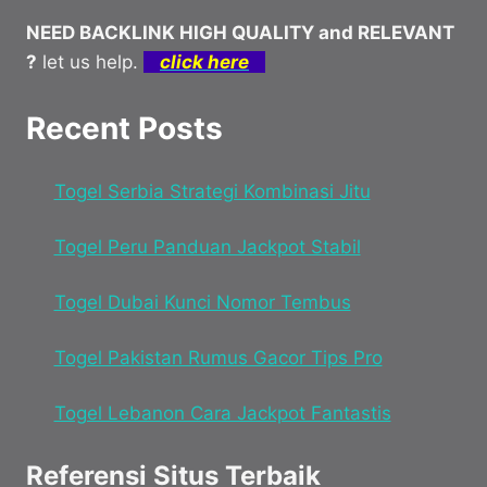
NEED BACKLINK HIGH QUALITY and RELEVANT
?
let us help.
click here
Recent Posts
Togel Serbia Strategi Kombinasi Jitu
Togel Peru Panduan Jackpot Stabil
Togel Dubai Kunci Nomor Tembus
Togel Pakistan Rumus Gacor Tips Pro
Togel Lebanon Cara Jackpot Fantastis
Referensi Situs Terbaik