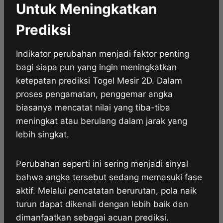
Untuk Meningkatkan
Prediksi
Indikator perubahan menjadi faktor penting
bagi siapa pun yang ingin meningkatkan
ketepatan prediksi Togel Mesir 2D. Dalam
proses pengamatan, penggemar angka
biasanya mencatat nilai yang tiba-tiba
meningkat atau berulang dalam jarak yang
lebih singkat.
Perubahan seperti ini sering menjadi sinyal
bahwa angka tersebut sedang memasuki fase
aktif. Melalui pencatatan berurutan, pola naik
turun dapat dikenali dengan lebih baik dan
dimanfaatkan sebagai acuan prediksi.