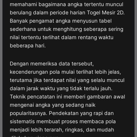
memahami bagaimana angka tertentu muncul
berulang dalam periode harian Togel Mesir 2D.
Banyak pengamat angka menyusun tabel
sederhana untuk menghitung seberapa sering
nilai tertentu terlihat dalam rentang waktu
beberapa hari.
Dengan memeriksa data tersebut,
kecenderungan pola mulai terlihat lebih jelas,
terutama jika terdapat nilai yang selalu muncul
dalam jarak waktu yang tidak terlalu jauh.
Teknik pencatatan ini memberi gambaran awal
mengenai angka yang sedang naik
popularitasnya. Pendekatan yang rapi dan
sistematis membuat proses membaca pola
menjadi lebih terarah, ringkas, dan mudah