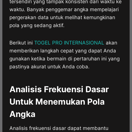
tersendiri yang tampak konsisten dari waktu ke
waktu. Banyak penggemar angka mempelajari
pergerakan data untuk melihat kemungkinan
pola yang sedang aktif.
Berikut ini
TOGEL PRO INTERNASIONAL
akan
memberikan langkah cepat yang dapat Anda
gunakan ketika bermain di pertaruhan ini yang
pastinya akurat untuk Anda coba.
Analisis Frekuensi Dasar
Untuk Menemukan Pola
Angka
Analisis frekuensi dasar dapat membantu