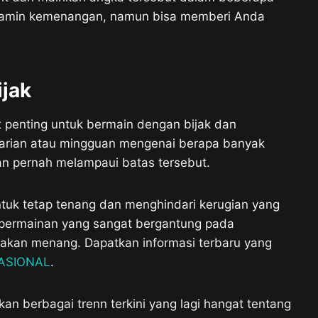
enjamin kemenangan, namun bisa memberi Anda
ijak
at penting untuk bermain dengan bijak dan
arian atau mingguan mengenai berapa banyak
an pernah melampaui batas tersebut.
uk tetap tenang dan menghindari kerugian yang
 permainan yang sangat bergantung pada
 akan menang. Dapatkan informasi terbaru yang
ASIONAL
.
 berbagai trenn terkini yang lagi hangat tentang