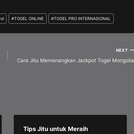
ol
#
TOGEL ONLINE
#
TOGEL PRO INTERNASIONAL
NEXT
Cara Jitu Memenangkan Jackpot Togel Mongolia
Tips Jitu untuk Meraih