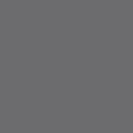
Cara Jitu Mudah Menang di