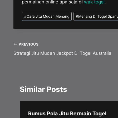
permainan online apa saja di
wak togel
.
Post
#
Cara Jitu Mudah Menang
#
Menang Di Togel Spany
Tags:
Post
PREVIOUS
Strategi Jitu Mudah Jackpot Di Togel Australia
navigation
Similar Posts
Rumus Pola Jitu Bermain Togel