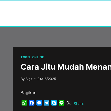
Skip
to
content
TOGEL ONLINE
Cara Jitu Mudah Menan
By
Sigit
04/16/2025
Bagikan
W
F
M
T
S
L
X
Share
h
a
e
e
k
i