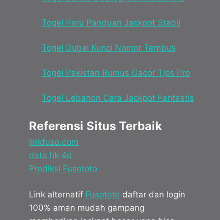
Togel Peru Panduan Jackpot Stabil
Togel Dubai Kunci Nomor Tembus
Togel Pakistan Rumus Gacor Tips Pro
Togel Lebanon Cara Jackpot Fantastis
Referensi Situs Terbaik
linkfuso.com
data hk 4d
Prediksi Fusototo
Link alternatif
Fusototo
daftar dan login
100% aman mudah gampang