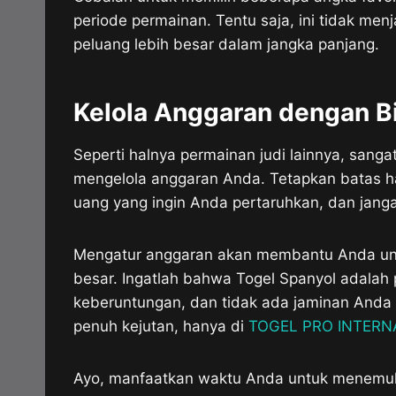
periode permainan. Tentu saja, ini tidak m
peluang lebih besar dalam jangka panjang.
Kelola Anggaran dengan B
Seperti halnya permainan judi lainnya, sang
mengelola anggaran Anda. Tetapkan batas h
uang yang ingin Anda pertaruhkan, dan jang
Mengatur anggaran akan membantu Anda unt
besar. Ingatlah bahwa Togel Spanyol adalah
keberuntungan, dan tidak ada jaminan Anda
penuh kejutan, hanya di
TOGEL PRO INTERN
Ayo, manfaatkan waktu Anda untuk menemukan