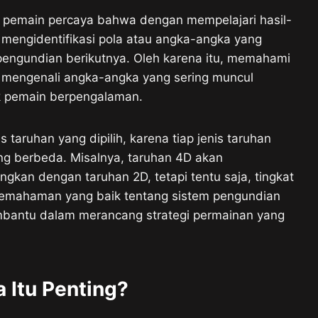
 pemain percaya bahwa dengan mempelajari hasil-
mengidentifikasi pola atau angka-angka yang
i pengundian berikutnya. Oleh karena itu, memahami
 mengenali angka-angka yang sering muncul
ak pemain berpengalaman.
s taruhan yang dipilih, karena tiap jenis taruhan
ng berbeda. Misalnya, taruhan 4D akan
gkan dengan taruhan 2D, tetapi tentu saja, tingkat
 pemahaman yang baik tentang sistem pengundian
mbantu dalam merancang strategi permainan yang
Itu Penting?