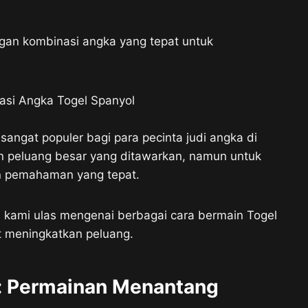
gan kombinasi angka yang tepat untuk
sangat populer bagi para pecinta judi angka di
an peluang besar yang ditawarkan, namun untuk
n pemahaman yang tepat.
 kami ulas mengenai berbagai cara bermain Togel
 meningkatkan peluang.
: Permainan Menantang