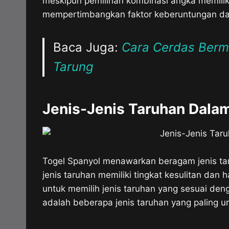
meskipun pemilihan kombinasi angka memiliki
mempertimbangkan faktor keberuntungan dal
Baca Juga:
Cara Cerdas Berm
Tarung
Jenis-Jenis Taruhan Dala
Togel Spanyol menawarkan beragam jenis taru
jenis taruhan memiliki tingkat kesulitan dan
untuk memilih jenis taruhan yang sesuai deng
adalah beberapa jenis taruhan yang paling 