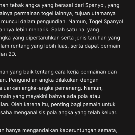
inan tebak angka yang berasal dari Spanyol, yang
halnya permainan togel lainnya, tujuan utamanya
 muncul dalam pengundian. Namun, Togel Spanyol
nnya lebih menarik. Salah satu hal yang
ka yang dipertaruhkan serta jenis taruhan yang
alam rentang yang lebih luas, serta dapat bermain
dan 2D.
n yang baik tentang cara kerja permainan dan
an. Pengundian angka dilakukan dengan
eluarkan angka-angka pemenang. Namun,
emain yang meyakini bahwa ada pola atau
an. Oleh karena itu, penting bagi pemain untuk
saha menganalisis pola angka yang telah keluar.
an hanya mengandalkan keberuntungan semata,