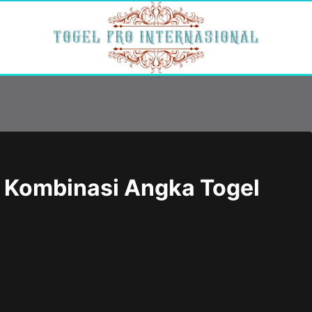
 Kombinasi Angka Togel