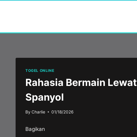
Skip
to
content
TOGEL ONLINE
Rahasia Bermain Lewat
Spanyol
By
Charlie
01/18/2026
Bagikan