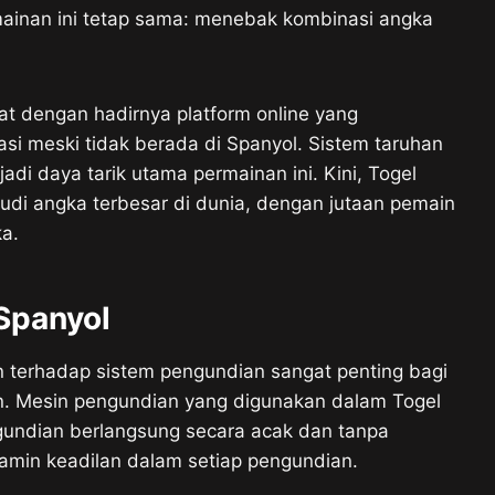
rmainan ini tetap sama: menebak kombinasi angka
t dengan hadirnya platform online yang
si meski tidak berada di Spanyol. Sistem taruhan
i daya tarik utama permainan ini. Kini, Togel
judi angka terbesar di dunia, dengan jutaan pemain
a.
Spanyol
terhadap sistem pengundian sangat penting bagi
n. Mesin pengundian yang digunakan dalam Togel
gundian berlangsung secara acak dan tanpa
amin keadilan dalam setiap pengundian.