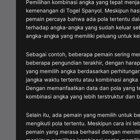
Pemilihan kombinasi angka yang tepat menjad
kemenangan di Togel Spanyol. Meskipun hasi
pemain percaya bahwa ada pola tertentu dala
terhadap angka-angka yang sudah keluar s
angka-angka yang memiliki peluang untuk kel
Sebagai contoh, beberapa pemain sering me
beberapa pengundian terakhir, dengan harapa
yang memilih angka berdasarkan perhitungan 
jangka waktu tertentu atau kombinasi angka y
Dengan memanfaatkan data dan pola yang tela
kombinasi angka yang lebih terstruktur dan 
Selain itu, ada pemain yang memilih untuk 
mengikuti pola tertentu. Meskipun cara ini l
pemain yang merasa berhasil dengan memilih