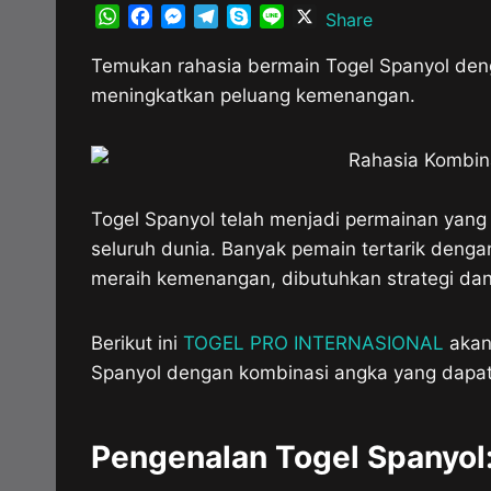
W
F
M
T
S
L
X
Share
h
a
e
e
k
i
a
c
s
l
y
n
Temukan rahasia bermain Togel Spanyol den
t
e
s
e
p
e
meningkatkan peluang kemenangan.
s
b
e
g
e
A
o
n
r
p
o
g
a
p
k
e
m
r
Togel Spanyol telah menjadi permainan yang 
seluruh dunia. Banyak pemain tertarik deng
meraih kemenangan, dibutuhkan strategi da
Berikut ini
TOGEL PRO INTERNASIONAL
akan
Spanyol dengan kombinasi angka yang dapat
Pengenalan Togel Spanyol