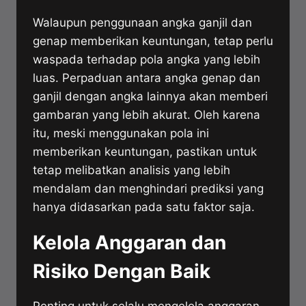
Walaupun penggunaan angka ganjil dan
genap memberikan keuntungan, tetap perlu
waspada terhadap pola angka yang lebih
luas. Perpaduan antara angka genap dan
ganjil dengan angka lainnya akan memberi
gambaran yang lebih akurat. Oleh karena
itu, meski menggunakan pola ini
memberikan keuntungan, pastikan untuk
tetap melibatkan analisis yang lebih
mendalam dan menghindari prediksi yang
hanya didasarkan pada satu faktor saja.
Kelola Anggaran dan
Risiko Dengan Baik
Penting untuk selalu mengelola anggaran