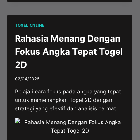
TOGEL ONLINE
Rahasia Menang Dengan
Fokus Angka Tepat Togel
2D
02/04/2026
Pelajari cara fokus pada angka yang tepat
untuk memenangkan Togel 2D dengan
strategi yang efektif dan analisis cermat.