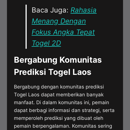
Baca Juga:
Rahasia
Menang Dengan
Fokus Angka Tepat
Togel 2D
Bergabung Komunitas
Prediksi Togel Laos
Bergabung dengan komunitas prediksi
Togel Laos dapat memberikan banyak
manfaat. Di dalam komunitas ini, pemain
dapat berbagi informasi dan strategi, serta
memperoleh prediksi yang dibuat oleh
pemain berpengalaman. Komunitas sering