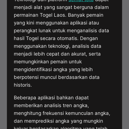
menjadi alat yang sangat berguna dalam
permainan Togel Laos. Banyak pemain
yang kini menggunakan aplikasi atau
perangkat lunak untuk menganalisis data
hasil Togel secara otomatis. Dengan
menggunakan teknologi, analisis data
menjadi lebih cepat dan akurat, serta
memungkinkan pemain untuk
mengidentifikasi angka yang lebih
berpotensi muncul berdasarkan data
historis.
Beberapa aplikasi bahkan dapat
memberikan analisis tren angka,
menghitung frekuensi kemunculan angka,
dan memprediksi angka yang mungkin
keluar berdasarkan algoritma yang telah