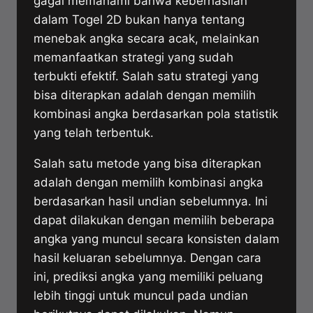
gagal memahami bahwa keberhasilan
dalam Togel 2D bukan hanya tentang
menebak angka secara acak, melainkan
memanfaatkan strategi yang sudah
terbukti efektif. Salah satu strategi yang
bisa diterapkan adalah dengan memilih
kombinasi angka berdasarkan pola statistik
yang telah terbentuk.
Salah satu metode yang bisa diterapkan
adalah dengan memilih kombinasi angka
berdasarkan hasil undian sebelumnya. Ini
dapat dilakukan dengan memilih beberapa
angka yang muncul secara konsisten dalam
hasil keluaran sebelumnya. Dengan cara
ini, prediksi angka yang memiliki peluang
lebih tinggi untuk muncul pada undian