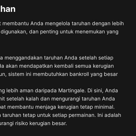
uhan
at membantu Anda mengelola taruhan dengan lebih
a digunakan, dan penting untuk menemukan yang
nda menggandakan taruhan Anda setelah setiap
da akan mendapatkan kembali semua kerugian
, sistem ini membutuhkan bankroll yang besar
ng lebih aman daripada Martingale. Di sini, Anda
t setelah kalah dan mengurangi taruhan Anda
apat membantu menjaga kerugian tetap minimal.
 taruhan tetap untuk setiap permainan. Ini adalah
angi risiko kerugian besar.