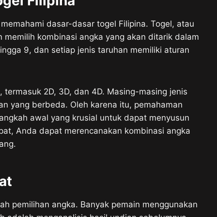
el Filipina
memahami dasar-dasar togel Filipina. Togel, atau
n memilih kombinasi angka yang akan ditarik dalam
ngga 9, dan setiap jenis taruhan memiliki aturan
s, termasuk 2D, 3D, dan 4D. Masing-masing jenis
n yang berbeda. Oleh karena itu, pemahaman
 langkah awal yang krusial untuk dapat menyusun
 tepat, Anda dapat merencanakan kombinasi angka
ang.
at
alah pemilihan angka. Banyak pemain menggunakan