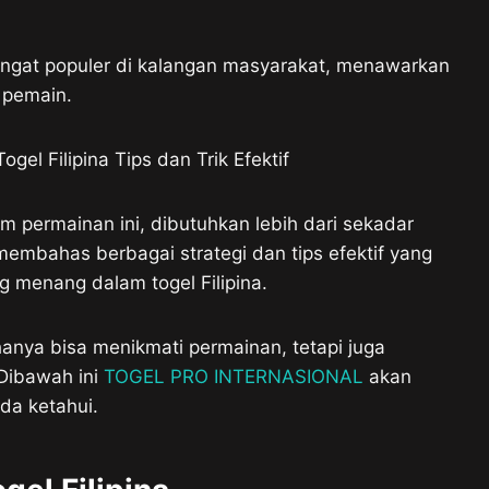
gat populer di kalangan masyarakat, menawarkan
 pemain.
 permainan ini, dibutuhkan lebih dari sekadar
membahas berbagai strategi dan tips efektif yang
menang dalam togel Filipina.
anya bisa menikmati permainan, tetapi juga
Dibawah ini
TOGEL PRO INTERNASIONAL
akan
da ketahui.