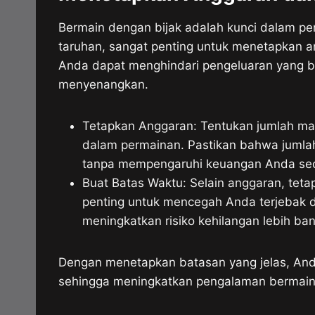
Bermain dengan bijak adalah kunci dalam p
taruhan, sangat penting untuk menetapkan a
Anda dapat menghindari pengeluaran yang b
menyenangkan.
Tetapkan Anggaran: Tentukan jumlah ma
dalam permainan. Pastikan bahwa jumla
tanpa mempengaruhi keuangan Anda sec
Buat Batas Waktu: Selain anggaran, teta
penting untuk mencegah Anda terjebak 
meningkatkan risiko kehilangan lebih ba
Dengan menetapkan batasan yang jelas, And
sehingga meningkatkan pengalaman bermain A