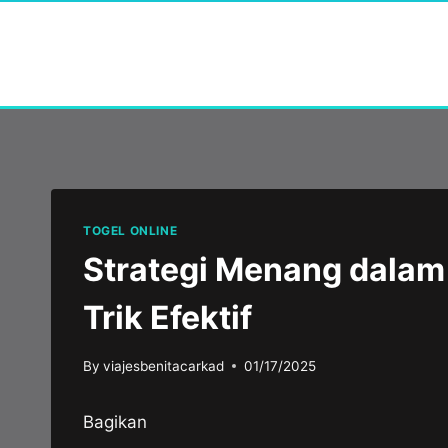
Skip
to
content
TOGEL ONLINE
Strategi Menang dalam 
Trik Efektif
By
viajesbenitacarkad
01/17/2025
Bagikan