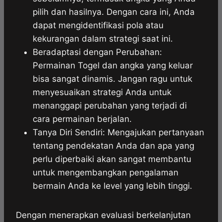
pilih dan hasilnya. Dengan cara ini, Anda
dapat mengidentifikasi pola atau
kekurangan dalam strategi saat ini.
Beradaptasi dengan Perubahan:
Permainan Togel dan angka yang keluar
bisa sangat dinamis. Jangan ragu untuk
menyesuaikan strategi Anda untuk
menanggapi perubahan yang terjadi di
cara permainan berjalan.
Tanya Diri Sendiri: Mengajukan pertanyaan
tentang pendekatan Anda dan apa yang
perlu diperbaiki akan sangat membantu
untuk mengembangkan pengalaman
bermain Anda ke level yang lebih tinggi.
Dengan menerapkan evaluasi berkelanjutan