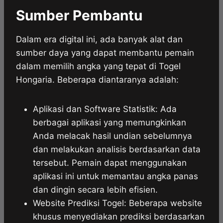
Sumber Pembantu
Dalam era digital ini, ada banyak alat dan
sumber daya yang dapat membantu pemain
dalam memilih angka yang tepat di Togel
Hongaria. Beberapa diantaranya adalah:
Aplikasi dan Software Statistik: Ada
berbagai aplikasi yang memungkinkan
Anda melacak hasil undian sebelumnya
dan melakukan analisis berdasarkan data
tersebut. Pemain dapat menggunakan
aplikasi ini untuk memantau angka panas
dan dingin secara lebih efisien.
Website Prediksi Togel: Beberapa website
khusus menyediakan prediksi berdasarkan