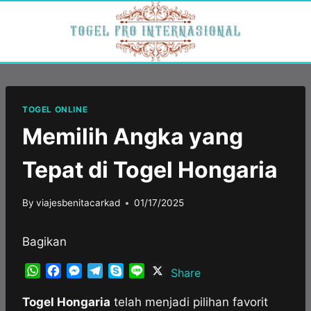
Skip
to
content
TOGEL ONLINE
Memilih Angka yang
Tepat di Togel Hongaria
By
viajesbenitacarkad
01/17/2025
Bagikan
W
F
M
T
S
L
X
Share
h
a
e
e
k
i
a
c
s
l
y
n
Togel Hongaria
telah menjadi pilihan favorit