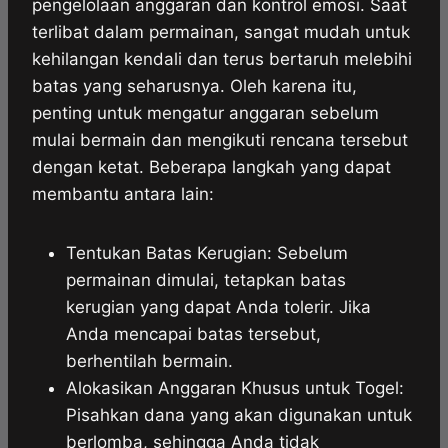
pengelolaan anggaran dan kontrol emosi. Saat
terlibat dalam permainan, sangat mudah untuk
kehilangan kendali dan terus bertaruh melebihi
batas yang seharusnya. Oleh karena itu,
penting untuk mengatur anggaran sebelum
mulai bermain dan mengikuti rencana tersebut
dengan ketat. Beberapa langkah yang dapat
membantu antara lain:
Tentukan Batas Kerugian: Sebelum
permainan dimulai, tetapkan batas
kerugian yang dapat Anda tolerir. Jika
Anda mencapai batas tersebut,
berhentilah bermain.
Alokasikan Anggaran Khusus untuk Togel:
Pisahkan dana yang akan digunakan untuk
berlomba, sehingga Anda tidak