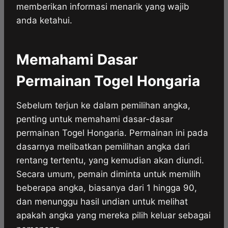
memberikan informasi menarik yang wajib
anda ketahui.
Memahami Dasar
Permainan Togel Hongaria
Sebelum terjun ke dalam pemilihan angka,
penting untuk memahami dasar-dasar
permainan Togel Hongaria. Permainan ini pada
dasarnya melibatkan pemilihan angka dari
rentang tertentu, yang kemudian akan diundi.
Secara umum, pemain diminta untuk memilih
beberapa angka, biasanya dari 1 hingga 90,
dan menunggu hasil undian untuk melihat
apakah angka yang mereka pilih keluar sebagai