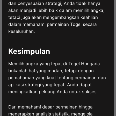
dan penyesuaian strategi, Anda tidak hanya
akan menjadi lebih baik dalam memilih angka,
tetapi juga akan mengembangkan keahlian
dalam memahami permainan Togel secara
keseluruhan.
Kesimpulan
​Memilih angka yang tepat di Togel Hongaria
bukanlah hal yang mudah, tetapi dengan
pemahaman yang kuat tentang permainan dan
aplikasi strategi yang tepat, Anda dapat
meningkatkan peluang Anda untuk sukses.​
Dari memahami dasar permainan hingga
menerapkan analisis statistik, mengelola