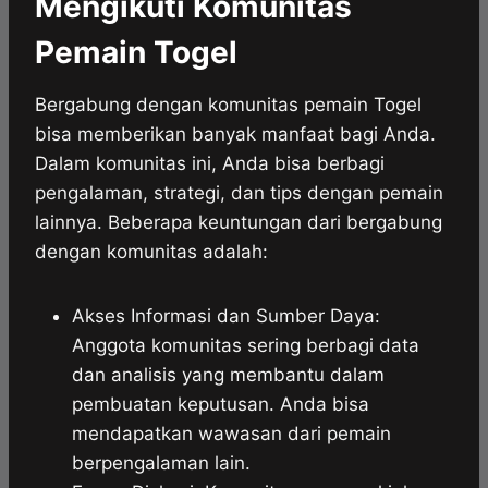
Mengikuti Komunitas
Pemain Togel
Bergabung dengan komunitas pemain Togel
bisa memberikan banyak manfaat bagi Anda.
Dalam komunitas ini, Anda bisa berbagi
pengalaman, strategi, dan tips dengan pemain
lainnya. Beberapa keuntungan dari bergabung
dengan komunitas adalah:
Akses Informasi dan Sumber Daya:
Anggota komunitas sering berbagi data
dan analisis yang membantu dalam
pembuatan keputusan. Anda bisa
mendapatkan wawasan dari pemain
berpengalaman lain.