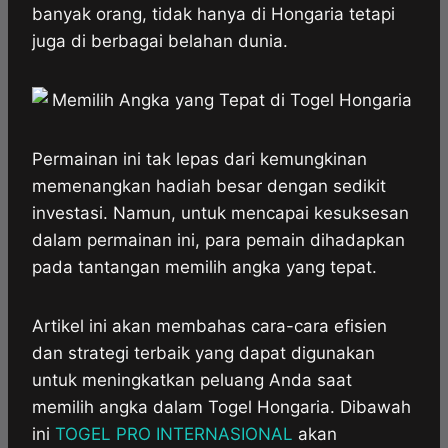
t
e
s
e
p
e
banyak orang, tidak hanya di Hongaria tetapi
s
b
e
g
e
juga di berbagai belahan dunia.
A
o
n
r
p
o
g
a
p
k
e
m
r
Permainan ini tak lepas dari kemungkinan
memenangkan hadiah besar dengan sedikit
investasi. Namun, untuk mencapai kesuksesan
dalam permainan ini, para pemain dihadapkan
pada tantangan memilih angka yang tepat.
Artikel ini akan membahas cara-cara efisien
dan strategi terbaik yang dapat digunakan
untuk meningkatkan peluang Anda saat
memilih angka dalam Togel Hongaria. Dibawah
ini
TOGEL PRO INTERNASIONAL
akan