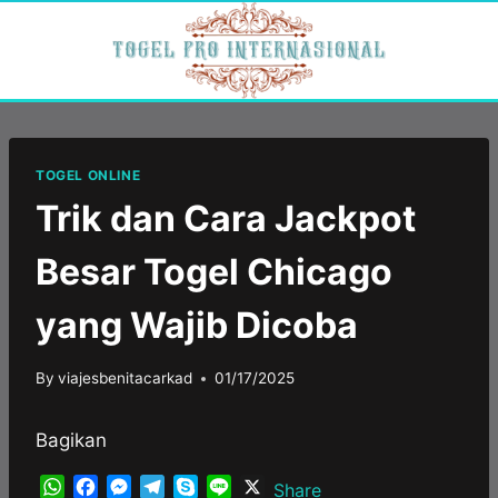
Skip
to
content
TOGEL ONLINE
Trik dan Cara Jackpot
Besar Togel Chicago
yang Wajib Dicoba
By
viajesbenitacarkad
01/17/2025
Bagikan
W
F
M
T
S
L
X
Share