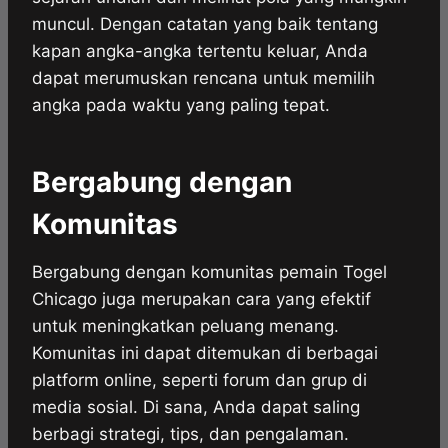
muncul. Dengan catatan yang baik tentang
kapan angka-angka tertentu keluar, Anda
dapat merumuskan rencana untuk memilih
angka pada waktu yang paling tepat.
Bergabung dengan
Komunitas
Bergabung dengan komunitas pemain Togel
Chicago juga merupakan cara yang efektif
untuk meningkatkan peluang menang.
Komunitas ini dapat ditemukan di berbagai
platform online, seperti forum dan grup di
media sosial. Di sana, Anda dapat saling
berbagi strategi, tips, dan pengalaman.