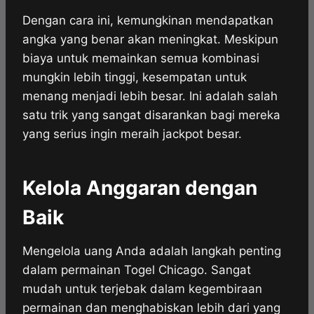
Dengan cara ini, kemungkinan mendapatkan
angka yang benar akan meningkat. Meskipun
biaya untuk memainkan semua kombinasi
mungkin lebih tinggi, kesempatan untuk
menang menjadi lebih besar. Ini adalah salah
satu trik yang sangat disarankan bagi mereka
yang serius ingin meraih jackpot besar.
Kelola Anggaran dengan
Baik
Mengelola uang Anda adalah langkah penting
dalam permainan Togel Chicago. Sangat
mudah untuk terjebak dalam kegembiraan
permainan dan menghabiskan lebih dari yang