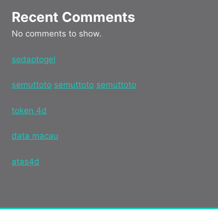
Recent Comments
No comments to show.
sedaptogel
semuttoto
semuttoto
semuttoto
token 4d
data macau
atas4d