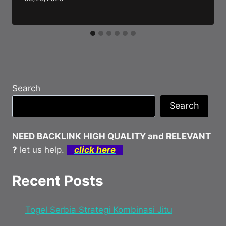
Search
Search
NEED BACKLINK HIGH QUALITY and RELEVANT
?
let us help.
click here
Recent Posts
Togel Serbia Strategi Kombinasi Jitu