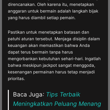
direncanakan. Oleh karena itu, menetapkan
anggaran untuk bermain adalah langkah bijak
yang harus diambil setiap pemain.
Pastikan untuk menetapkan batasan dan
patuhi aturan tersebut. Menjaga disiplin dalam
keuangan akan memastikan bahwa Anda
dapat terus bermain tanpa harus
mengorbankan kebutuhan sehari-hari. Ingatlah
bahwa meskipun jackpot sangat menggoda,
kesenangan permainan harus tetap menjadi
prioritas.
Baca Juga
:
Tips Terbaik
Meningkatkan Peluang Menang