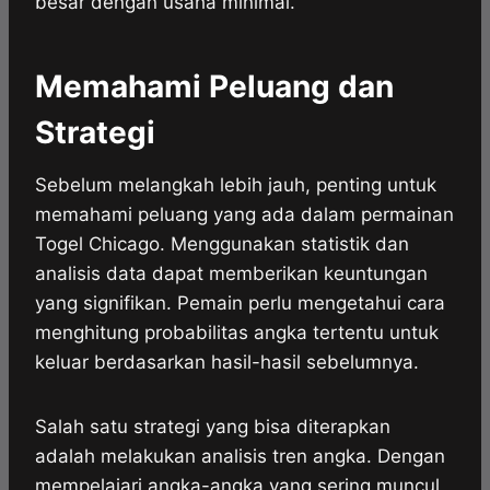
besar dengan usaha minimal.
Memahami Peluang dan
Strategi
Sebelum melangkah lebih jauh, penting untuk
memahami peluang yang ada dalam permainan
Togel Chicago. Menggunakan statistik dan
analisis data dapat memberikan keuntungan
yang signifikan. Pemain perlu mengetahui cara
menghitung probabilitas angka tertentu untuk
keluar berdasarkan hasil-hasil sebelumnya.
Salah satu strategi yang bisa diterapkan
adalah melakukan analisis tren angka. Dengan
mempelajari angka-angka yang sering muncul,