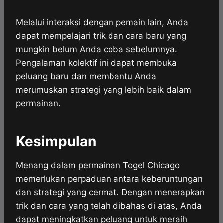
Melalui interaksi dengan pemain lain, Anda
dapat mempelajari trik dan cara baru yang
mungkin belum Anda coba sebelumnya.
Pengalaman kolektif ini dapat membuka
peluang baru dan membantu Anda
merumuskan strategi yang lebih baik dalam
permainan.
Kesimpulan
Menang dalam permainan Togel Chicago
memerlukan perpaduan antara keberuntungan
dan strategi yang cermat. ​Dengan menerapkan
trik dan cara yang telah dibahas di atas, Anda
dapat meningkatkan peluang untuk meraih