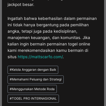
jackpot besar.​
Ingatlah bahwa keberhasilan dalam permainan
ini tidak hanya bergantung pada pemilihan
angka, tetapi juga pada kedisiplinan,
manajemen keuangan, dan komunitas. Jika
kalian ingin bermain permainan togel online
kami merekomendasikan kamu bermain di
situs
https://mattscarfo.com/
.
Post
#
Kelola Anggaran dengan Baik
Tags:
#
Memahami Peluang dan Strategi
#
Menggunakan Metode Roda
#
TOGEL PRO INTERNASIONAL