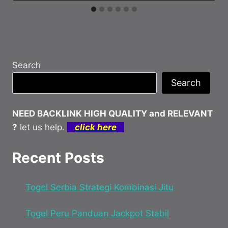
Search
Search
NEED BACKLINK HIGH QUALITY and RELEVANT
?
let us help.
click here
Recent Posts
Togel Serbia Strategi Kombinasi Jitu
Togel Peru Panduan Jackpot Stabil