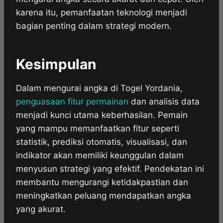
karena itu, pemanfaatan teknologi menjadi
bagian penting dalam strategi modern.
Kesimpulan
Dalam mengurai angka di Togel Yordania,
penguasaan fitur permainan
dan analisis data
menjadi kunci utama keberhasilan. Pemain
yang mampu memanfaatkan fitur seperti
statistik, prediksi otomatis, visualisasi, dan
indikator akan memiliki keunggulan dalam
menyusun strategi yang efektif. Pendekatan ini
membantu mengurangi ketidakpastian dan
meningkatkan peluang mendapatkan angka
yang akurat.