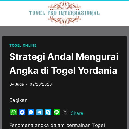
Skip
to
content
TOGEL ONLINE
Strategi Andal Mengurai
Angka di Togel Yordania
By
Jude
02/26/2026
Bagikan
W
F
M
T
S
L
X
Share
h
a
e
e
k
i
a
c
s
l
y
n
Fenomena angka dalam permainan Togel