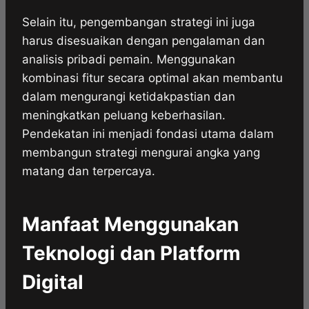
Selain itu, pengembangan strategi ini juga
harus disesuaikan dengan pengalaman dan
analisis pribadi pemain. Menggunakan
kombinasi fitur secara optimal akan membantu
dalam mengurangi ketidakpastian dan
meningkatkan peluang keberhasilan.
Pendekatan ini menjadi fondasi utama dalam
membangun strategi mengurai angka yang
matang dan terpercaya.
Manfaat Menggunakan
Teknologi dan Platform
Digital