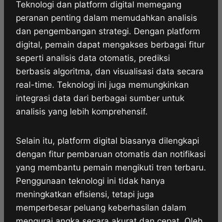
Teknologi dan platform digital memegang
peranan penting dalam memudahkan analisis
dan pengembangan strategi. Dengan platform
digital, pemain dapat mengakses berbagai fitur
seperti analisis data otomatis, prediksi
berbasis algoritma, dan visualisasi data secara
real-time. Teknologi ini juga memungkinkan
integrasi data dari berbagai sumber untuk
analisis yang lebih komprehensif.
Selain itu, platform digital biasanya dilengkapi
dengan fitur pembaruan otomatis dan notifikasi
yang membantu pemain mengikuti tren terbaru.
Penggunaan teknologi ini tidak hanya
meningkatkan efisiensi, tetapi juga
memperbesar peluang keberhasilan dalam
mengurai angka secara akurat dan cepat. Oleh