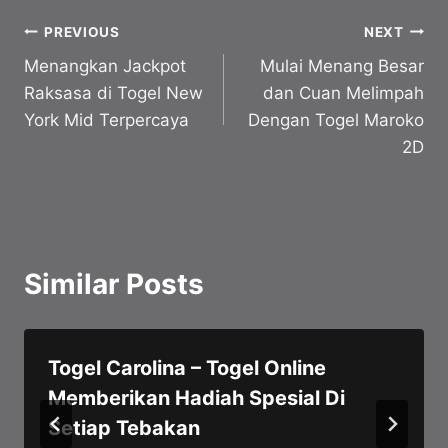
Post
PREVIOUS
NEXT
Menangkan Jackpot
Mulai Menang Besar
navigation
Raksasa di Togel New
dan Cuan Melimpah
York Mid Terpercaya
Dengan Togel Maroko
2D
Similar Posts
Togel Carolina – Togel Online
Memberikan Hadiah Spesial Di
Setiap Tebakan