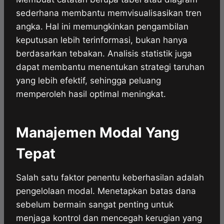
sederhana membantu memvisualisasikan tren
angka. Hal ini memungkinkan pengambilan
keputusan lebih terinformasi, bukan hanya
berdasarkan tebakan. Analisis statistik juga
dapat membantu menentukan strategi taruhan
yang lebih efektif, sehingga peluang
memperoleh hasil optimal meningkat.
Manajemen Modal Yang
Tepat
Salah satu faktor penentu keberhasilan adalah
pengelolaan modal. Menetapkan batas dana
sebelum bermain sangat penting untuk
menjaga kontrol dan mencegah kerugian yang