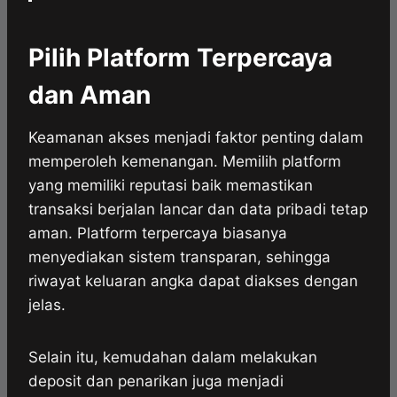
Pilih Platform Terpercaya
dan Aman
Keamanan akses menjadi faktor penting dalam
memperoleh kemenangan. Memilih platform
yang memiliki reputasi baik memastikan
transaksi berjalan lancar dan data pribadi tetap
aman. Platform terpercaya biasanya
menyediakan sistem transparan, sehingga
riwayat keluaran angka dapat diakses dengan
jelas.
Selain itu, kemudahan dalam melakukan
deposit dan penarikan juga menjadi