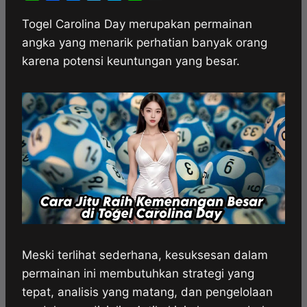
h
a
e
e
k
i
a
c
s
l
y
n
Togel Carolina Day merupakan permainan
t
e
s
e
p
e
angka yang menarik perhatian banyak orang
s
b
e
g
e
karena potensi keuntungan yang besar.
A
o
n
r
p
o
g
a
p
k
e
m
r
Meski terlihat sederhana, kesuksesan dalam
permainan ini membutuhkan strategi yang
tepat, analisis yang matang, dan pengelolaan