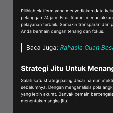
Pilihlah platform yang menyediakan data kelu
pelanggan 24 jam. Fitur-fitur ini menunjukk
pelayanan terbaik. Semakin transparan dan p
Anda bermain dengan tenang dan fokus.
Baca Juga:
Rahasia Cuan Besar
Strategi Jitu Untuk Menan
Salah satu strategi paling dasar namun efek
sebelumnya. Dengan menganalisis pola angka
yang lebih akurat. Banyak pemain berpengal
menentukan angka jitu.