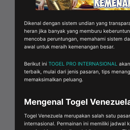
Dikenal dengan sistem undian yang transpar
heran jika banyak yang memburu keberuntung
mencoba peruntungan, memahami sistem dan 
awal untuk meraih kemenangan besar.
Berikut ini
TOGEL PRO INTERNASIONAL
akan
terbaik, mulai dari jenis pasaran, tips mena
memaksimalkan peluang.
Mengenal Togel Venezuel
Togel Venezuela merupakan salah satu pasar
internasional. Permainan ini memiliki jadwal