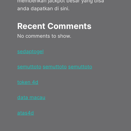
memberikan jackpot besar yang bisa
anda dapatkan di sini.
Recent Comments
No comments to show.
sedaptogel
semuttoto
semuttoto
semuttoto
token 4d
data macau
atas4d