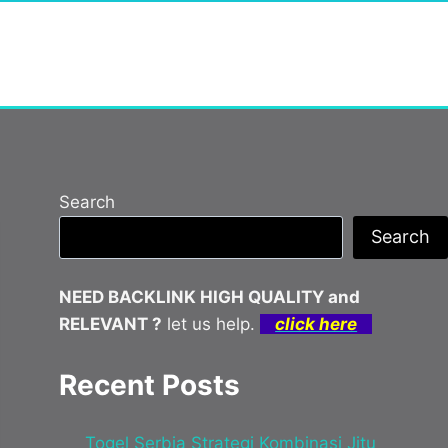
Search
Search
NEED BACKLINK HIGH QUALITY and
RELEVANT ?
let us help.
click here
Recent Posts
Togel Serbia Strategi Kombinasi Jitu