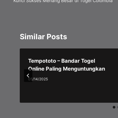
Kunci Sukses Menang Besar di Togel Colombia
navigation
Similar Posts
Tempototo – Bandar Togel
Online Paling Menguntungkan
05/14/2025