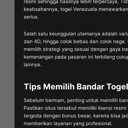
resmi sehingga hasilnya lebih terpercaya. T
keabsahannya, togel Venezuela menawarkan 
serius.
Salah satu keunggulan utamanya adalah varias
dan 4D, hingga colok bebas dan colok naga.
memilih strategi yang sesuai dengan gaya ber
kemenangan pada pasaran ini terbilang cuku
lainnya.
Tips Memilih Bandar Toge
Sebelum bermain, penting untuk memilih band
Pastikan situs tersebut memiliki lisensi resm
tergoda dengan bonus besar, karena bisa jad
memberikan layanan yang profesional.