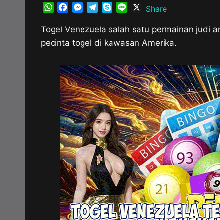
W
F
M
T
S
L
X
Share
h
a
e
e
k
i
a
c
s
l
y
n
Togel Venezuela salah satu permainan judi a
t
e
s
e
p
e
pecinta togel di kawasan Amerika.
s
b
e
g
e
A
o
n
r
p
o
g
a
p
k
e
m
r