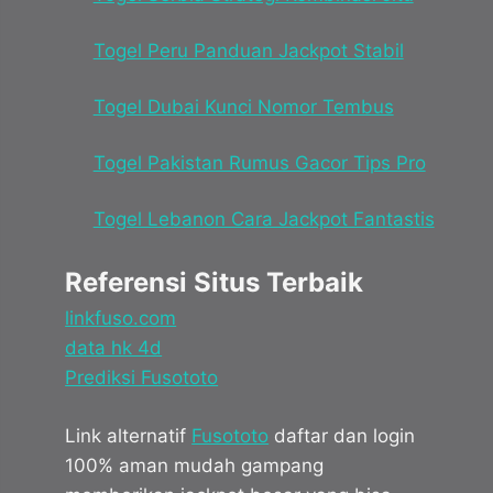
Togel Peru Panduan Jackpot Stabil
Togel Dubai Kunci Nomor Tembus
Togel Pakistan Rumus Gacor Tips Pro
Togel Lebanon Cara Jackpot Fantastis
Referensi Situs Terbaik
linkfuso.com
data hk 4d
Prediksi Fusototo
Link alternatif
Fusototo
daftar dan login
100% aman mudah gampang