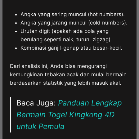
Angka yang sering muncul (hot numbers).
Angka yang jarang muncul (cold numbers).
Urutan digit (apakah ada pola yang
berulang seperti naik, turun, zigzag).
Kombinasi ganjil-genap atau besar-kecil.
Dari analisis ini, Anda bisa mengurangi
kemungkinan tebakan acak dan mulai bermain
berdasarkan statistik yang lebih masuk akal.
Baca Juga:
Panduan Lengkap
Bermain Togel Kingkong 4D
untuk Pemula