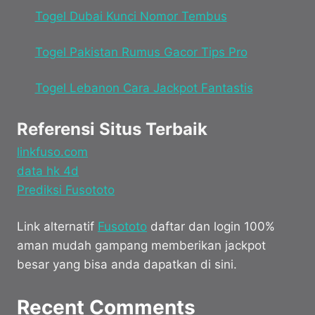
Togel Dubai Kunci Nomor Tembus
Togel Pakistan Rumus Gacor Tips Pro
Togel Lebanon Cara Jackpot Fantastis
Referensi Situs Terbaik
linkfuso.com
data hk 4d
Prediksi Fusototo
Link alternatif
Fusototo
daftar dan login 100%
aman mudah gampang memberikan jackpot
besar yang bisa anda dapatkan di sini.
Recent Comments