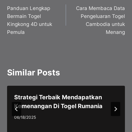
Panduan Lengkap
Cara Membaca Data
navigation
Bermain Togel
Pengeluaran Togel
Kingkong 4D untuk
Cambodia untuk
Pemula
Menang
Similar Posts
Strategi Terbaik Mendapatkan
Kemenangan Di Togel Rumania
06/18/2025