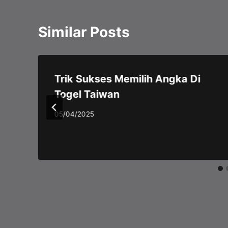
Similar Posts
Trik Sukses Memilih Angka Di
Togel Taiwan
05/04/2025