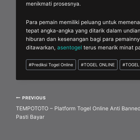
menikmati prosesnya.
Para pemain memiliki peluang untuk memen
tepat angka-angka yang ditarik dalam undian.
hiburan dan kesenangan bagi para pemainny
ditawarkan,
asentogel
terus menarik minat pa
Post
#
Prediksi Togel Online
#
TOGEL ONLINE
#
TOGEL
Tags:
Post
PREVIOUS
TEMPOTOTO – Platform Togel Online Anti Banne
navigation
Pasti Bayar