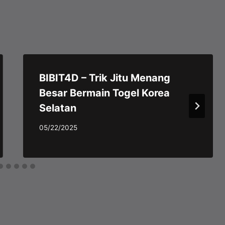
BIBIT4D – Trik Jitu Menang
Besar Bermain Togel Korea
Selatan
05/22/2025