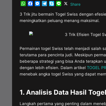
W
F
M
T
S
L
X
Share
h
a
e
e
k
i
a
c
s
l
y
n
​3 Trik jitu bermain Togel Swiss dengan efes
t
e
s
e
p
e
meningkatkan peluang menang maksimal.
s
b
e
g
e
A
o
n
r
p
o
g
a
p
k
e
m
r
Permainan togel Swiss telah menjadi salah s
terutama para pencinta judi. Meskipun perm
beberapa strategi yang bisa Anda terapkan
dengan lebih efisien. Dalam artikel
TOGEL P
menebak angka togel Swiss yang dapat memb
1. Analisis Data Hasil Tog
Langkah pertama yang penting dalam meneba