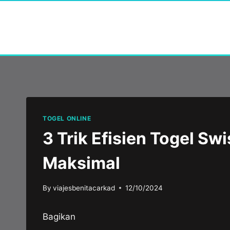
Skip
to
content
TOGEL ONLINE
3 Trik Efisien Togel S
Maksimal
By
viajesbenitacarkad
12/10/2024
Bagikan