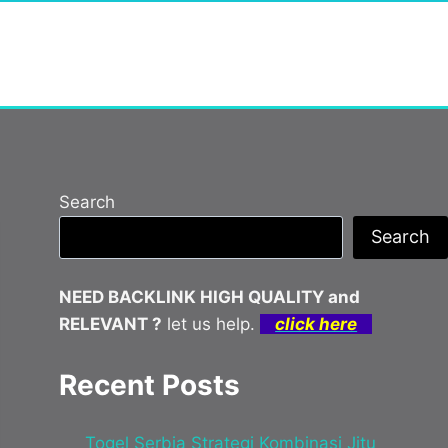
Search
Search
NEED BACKLINK HIGH QUALITY and
RELEVANT ?
let us help.
click here
Recent Posts
Togel Serbia Strategi Kombinasi Jitu