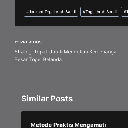
Post
#
Jackpot Togel Arab Saudi
#
Togel Arab Saudi
#
Tags:
Post
PREVIOUS
Strategi Tepat Untuk Mendekati Kemenangan
navigation
Besar Togel Belanda
Similar Posts
Metode Praktis Mengamati