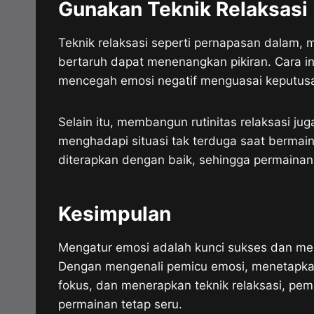
Gunakan Teknik Relaksasi
Teknik relaksasi seperti pernapasan dalam, m
bertaruh dapat menenangkan pikiran. Cara 
mencegah emosi negatif menguasai keputusa
Selain itu, membangun rutinitas relaksasi 
menghadapi situasi tak terduga saat bermain
diterapkan dengan baik, sehingga permainan
Kesimpulan
Mengatur emosi adalah kunci sukses dan me
Dengan mengenali pemicu emosi, menetapkan 
fokus, dan menerapkan teknik relaksasi, pem
permainan tetap seru.