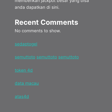
memberikan jackpot besar yang bisa
anda dapatkan di sini.
Recent Comments
No comments to show.
sedaptogel
semuttoto
semuttoto
semuttoto
token 4d
data macau
atas4d