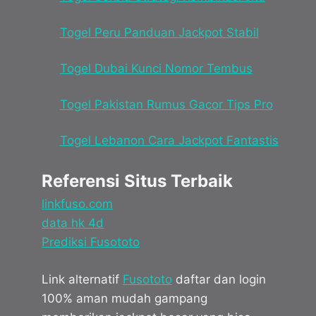
Togel Peru Panduan Jackpot Stabil
Togel Dubai Kunci Nomor Tembus
Togel Pakistan Rumus Gacor Tips Pro
Togel Lebanon Cara Jackpot Fantastis
Referensi Situs Terbaik
linkfuso.com
data hk 4d
Prediksi Fusototo
Link alternatif
Fusototo
daftar dan login
100% aman mudah gampang