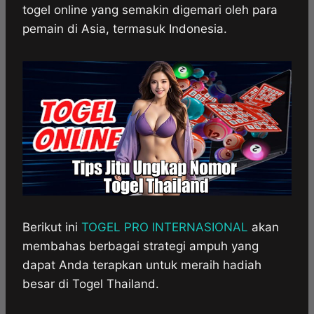
t
e
s
e
p
e
togel online yang semakin digemari oleh para
s
b
e
g
e
pemain di Asia, termasuk Indonesia.
A
o
n
r
p
o
g
a
p
k
e
m
r
Berikut ini
TOGEL PRO INTERNASIONAL
akan
membahas berbagai strategi ampuh yang
dapat Anda terapkan untuk meraih hadiah
besar di Togel Thailand.