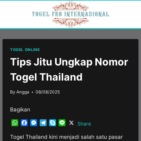
Skip
to
content
TOGEL ONLINE
Tips Jitu Ungkap Nomor
Togel Thailand
By
Angga
08/08/2025
Bagikan
W
F
M
T
S
L
X
Share
h
a
e
e
k
i
a
c
s
l
y
n
Togel Thailand kini menjadi salah satu pasar