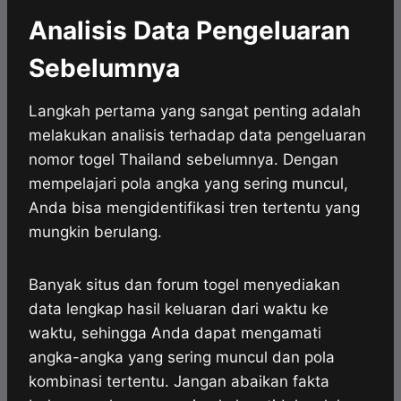
Analisis Data Pengeluaran
Sebelumnya
Langkah pertama yang sangat penting adalah
melakukan analisis terhadap data pengeluaran
nomor togel Thailand sebelumnya. Dengan
mempelajari pola angka yang sering muncul,
Anda bisa mengidentifikasi tren tertentu yang
mungkin berulang.
Banyak situs dan forum togel menyediakan
data lengkap hasil keluaran dari waktu ke
waktu, sehingga Anda dapat mengamati
angka-angka yang sering muncul dan pola
kombinasi tertentu. Jangan abaikan fakta