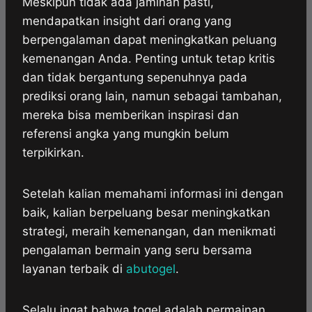
Meskipun tidak ada jaminan pasti,
mendapatkan insight dari orang yang
berpengalaman dapat meningkatkan peluang
kemenangan Anda. Penting untuk tetap kritis
dan tidak bergantung sepenuhnya pada
prediksi orang lain, namun sebagai tambahan,
mereka bisa memberikan inspirasi dan
referensi angka yang mungkin belum
terpikirkan.
Setelah kalian memahami informasi ini dengan
baik, kalian berpeluang besar meningkatkan
strategi, meraih kemenangan, dan menikmati
pengalaman bermain yang seru bersama
layanan terbaik di
abutogel
.
Selalu ingat bahwa togel adalah permainan