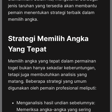
jenis taruhan yang tersedia akan membantu
pemain menentukan strategi terbaik dalam
memilih angka.
Strategi Memilih Angka
Yang Tepat
Memilih angka yang tepat dalam permainan
togel bukan hanya sekadar keberuntungan,
tetapi juga membutuhkan analisis yang
matang. Beberapa strategi yang umum
digunakan oleh pemain profesional meliputi:
Menganalisis hasil undian sebelumnya:
Memeriksa angka-angka yang sering