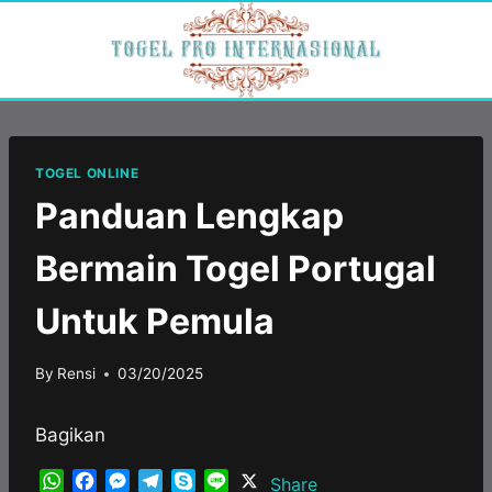
Skip
to
content
TOGEL ONLINE
Panduan Lengkap
Bermain Togel Portugal
Untuk Pemula
By
Rensi
03/20/2025
Bagikan
W
F
M
T
S
L
X
Share