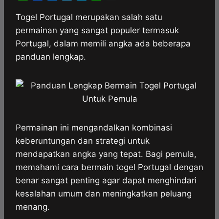
h
a
e
e
k
i
a
c
s
l
y
n
Togel Portugal merupakan salah satu
t
e
s
e
p
e
permainan yang sangat populer termasuk
s
b
e
g
e
Portugal, dalam memili angka ada beberapa
A
o
n
r
panduan lengkap.
p
o
g
a
p
k
e
m
r
Permainan ini mengandalkan kombinasi
keberuntungan dan strategi untuk
mendapatkan angka yang tepat. Bagi pemula,
memahami cara bermain togel Portugal dengan
benar sangat penting agar dapat menghindari
kesalahan umum dan meningkatkan peluang
menang.