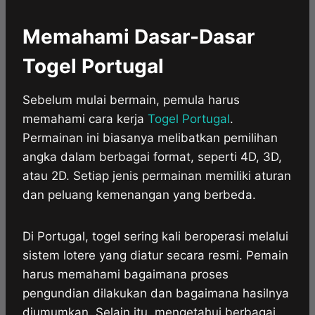
Memahami Dasar-Dasar
Togel Portugal
Sebelum mulai bermain, pemula harus
memahami cara kerja
Togel Portugal
.
Permainan ini biasanya melibatkan pemilihan
angka dalam berbagai format, seperti 4D, 3D,
atau 2D. Setiap jenis permainan memiliki aturan
dan peluang kemenangan yang berbeda.
Di Portugal, togel sering kali beroperasi melalui
sistem lotere yang diatur secara resmi. Pemain
harus memahami bagaimana proses
pengundian dilakukan dan bagaimana hasilnya
diumumkan. Selain itu, mengetahui berbagai