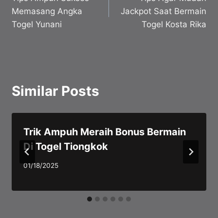
navigation
Memasang Angka
Jackpot Saat Bermain
Togel Yunani
Togel Kosta Rika
Similar Posts
Trik Ampuh Meraih Bonus Bermain
Di Togel Tiongkok
01/18/2025