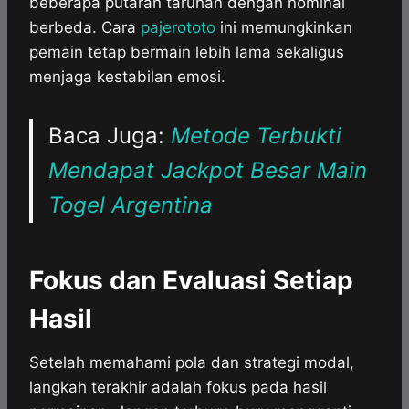
beberapa putaran taruhan dengan nominal
berbeda. Cara
pajerototo
ini memungkinkan
pemain tetap bermain lebih lama sekaligus
menjaga kestabilan emosi.
Baca Juga:
Metode Terbukti
Mendapat Jackpot Besar Main
Togel Argentina
Fokus dan Evaluasi Setiap
Hasil
Setelah memahami pola dan strategi modal,
langkah terakhir adalah fokus pada hasil