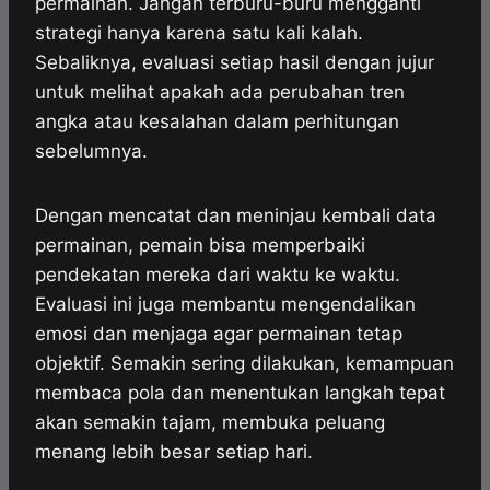
permainan. Jangan terburu-buru mengganti
strategi hanya karena satu kali kalah.
Sebaliknya, evaluasi setiap hasil dengan jujur
untuk melihat apakah ada perubahan tren
angka atau kesalahan dalam perhitungan
sebelumnya.
Dengan mencatat dan meninjau kembali data
permainan, pemain bisa memperbaiki
pendekatan mereka dari waktu ke waktu.
Evaluasi ini juga membantu mengendalikan
emosi dan menjaga agar permainan tetap
objektif. Semakin sering dilakukan, kemampuan
membaca pola dan menentukan langkah tepat
akan semakin tajam, membuka peluang
menang lebih besar setiap hari.