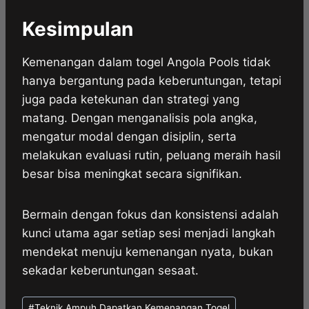
Kesimpulan
Kemenangan dalam togel Angola Pools tidak
hanya bergantung pada keberuntungan, tetapi
juga pada ketekunan dan strategi yang
matang. Dengan menganalisis pola angka,
mengatur modal dengan disiplin, serta
melakukan evaluasi rutin, peluang meraih hasil
besar bisa meningkat secara signifikan.
Bermain dengan fokus dan konsistensi adalah
kunci utama agar setiap sesi menjadi langkah
mendekat menuju kemenangan nyata, bukan
sekadar keberuntungan sesaat.
Post
#
Teknik Ampuh Dapatkan Kemenangan Togel