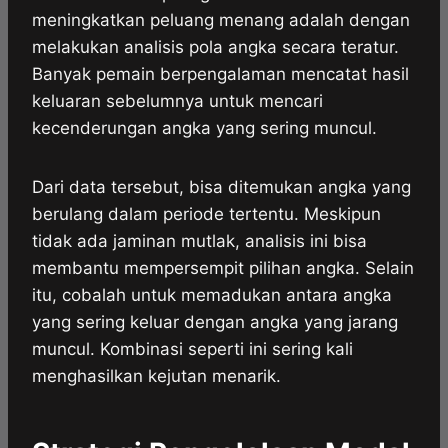
meningkatkan peluang menang adalah dengan
melakukan analisis pola angka secara teratur.
Banyak pemain berpengalaman mencatat hasil
keluaran sebelumnya untuk mencari
kecenderungan angka yang sering muncul.
Dari data tersebut, bisa ditemukan angka yang
berulang dalam periode tertentu. Meskipun
tidak ada jaminan mutlak, analisis ini bisa
membantu mempersempit pilihan angka. Selain
itu, cobalah untuk memadukan antara angka
yang sering keluar dengan angka yang jarang
muncul. Kombinasi seperti ini sering kali
menghasilkan kejutan menarik.