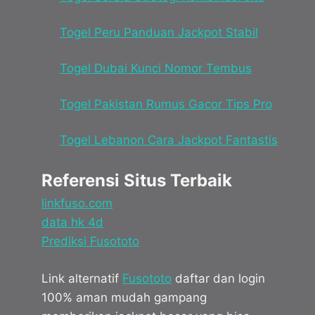
Togel Peru Panduan Jackpot Stabil
Togel Dubai Kunci Nomor Tembus
Togel Pakistan Rumus Gacor Tips Pro
Togel Lebanon Cara Jackpot Fantastis
Referensi Situs Terbaik
linkfuso.com
data hk 4d
Prediksi Fusototo
Link alternatif
Fusototo
daftar dan login
100% aman mudah gampang