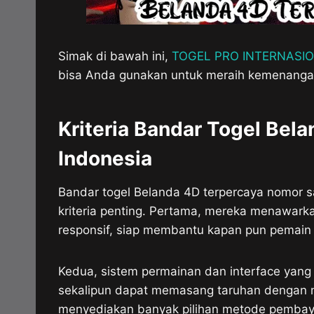
Simak di bawah ini,
TOGEL PRO INTERNASI
bisa Anda gunakan untuk meraih kemenanga
Kriteria Bandar Togel Bela
Indonesia
Bandar togel Belanda 4D terpercaya nomor 
kriteria penting. Pertama, mereka menawark
responsif, siap membantu kapan pun pemain
Kedua, sistem permainan dan interface ya
sekalipun dapat memasang taruhan dengan m
menyediakan banyak pilihan metode pembay