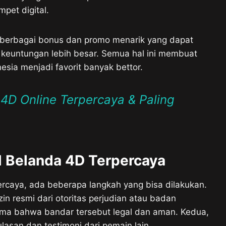
pet digital.
 berbagai bonus dan promo menarik yang dapat
euntungan lebih besar. Semua hal ini membuat
esia menjadi favorit banyak bettor.
4D Online Terpercaya & Paling
l Belanda 4D Terpercaya
ercaya, ada beberapa langkah yang bisa dilakukan.
zin resmi dari otoritas perjudian atau badan
utama bahwa bandar tersebut legal dan aman. Kedua,
asan dan testimoni dari pemain lain.