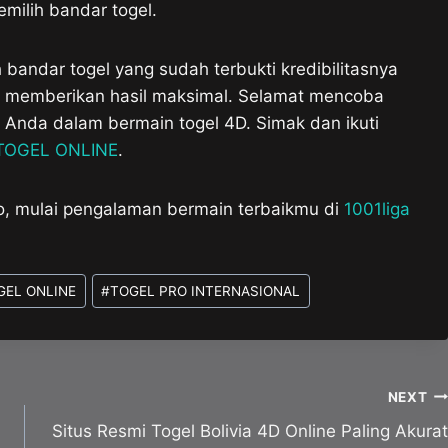
milih bandar togel.
h bandar togel yang sudah terbukti kredibilitasnya
t memberikan hasil maksimal. Selamat mencoba
Anda dalam bermain togel 4D. Simak dan ikuti
TOGEL ONLINE
.
yo, mulai pengalaman bermain terbaikmu di
1001liga
GEL ONLINE
#
TOGEL PRO INTERNASIONAL
NEXT
Situs Resmi Togel Bolivia 4D Online Paling Akurat