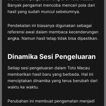
Banyak pengamat mencoba mencari pola dari
hasil yang sudah muncul sebelumnya.
Pendekatan ini biasanya digunakan sebagai
referensi awal dalam membaca kecenderungan
angka. Namun hasil tetap tidak bisa dipastikan.
Dinamika Sesi Pengeluaran
Setiap sesi pengeluaran dalam Toto Macau
memberikan hasil baru yang berbeda. Hal ini
menciptakan dinamika yang terus berubah dari
waktu ke waktu.
Perubahan ini membuat pengamatan menjadi