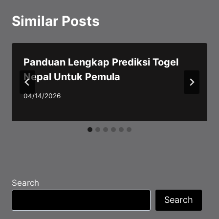
Similar Posts
Panduan Lengkap Prediksi Togel
Nepal Untuk Pemula
04/14/2026
Search
Search