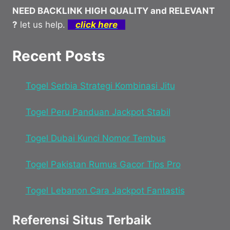
NEED BACKLINK HIGH QUALITY and RELEVANT
?
let us help.
click here
Recent Posts
Togel Serbia Strategi Kombinasi Jitu
Togel Peru Panduan Jackpot Stabil
Togel Dubai Kunci Nomor Tembus
Togel Pakistan Rumus Gacor Tips Pro
Togel Lebanon Cara Jackpot Fantastis
Referensi Situs Terbaik