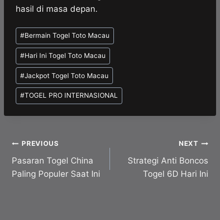
hasil di masa depan.
Post
#
Bermain Togel Toto Macau
Tags:
#
Hari Ini Togel Toto Macau
#
Jackpot Togel Toto Macau
#
TOGEL PRO INTERNASIONAL
Post
PREVIOUS
NEXT
Pasaran Togel China
Strategi Anti Boncos
navigation
Paling Populer Saat Ini
Togel 6D Hari Ini