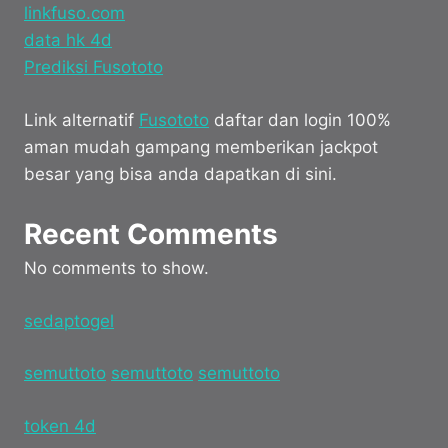
linkfuso.com
data hk 4d
Prediksi Fusototo
Link alternatif
Fusototo
daftar dan login 100%
aman mudah gampang memberikan jackpot
besar yang bisa anda dapatkan di sini.
Recent Comments
No comments to show.
sedaptogel
semuttoto
semuttoto
semuttoto
token 4d