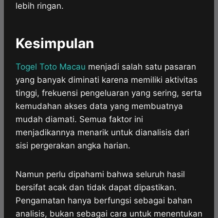
lebih ringan.
Kesimpulan
Togel Toto Macau
menjadi salah satu pasaran
yang banyak diminati karena memiliki aktivitas
tinggi, frekuensi pengeluaran yang sering, serta
kemudahan akses data yang membuatnya
mudah diamati. Semua faktor ini
menjadikannya menarik untuk dianalisis dari
sisi pergerakan angka harian.
Namun perlu dipahami bahwa seluruh hasil
bersifat acak dan tidak dapat dipastikan.
Pengamatan hanya berfungsi sebagai bahan
analisis, bukan sebagai cara untuk menentukan