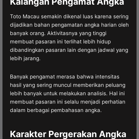
Kalangan Pengamat Angka
Toto Macau semakin dikenal luas karena sering
dijadikan bahan pengamatan angka harian oleh
banyak orang. Aktivitasnya yang tinggi
membuat pasaran ini terlihat lebih hidup
dibandingkan pasaran lain dengan jadwal yang
lebih jarang.
Banyak pengamat merasa bahwa intensitas
hasil yang sering muncul memberikan peluang
lebih banyak untuk melakukan analisis. Hal ini
membuat pasaran ini selalu menjadi perhatian
dalam berbagai pembahasan angka.
Karakter Pergerakan Angka