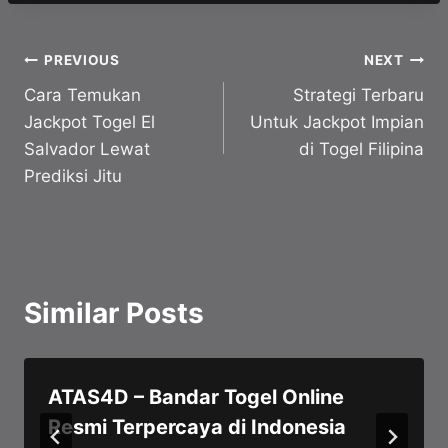
Post
PREVIOUS
NEXT
Cara Temukan
Strategi Terbaru
navigation
Jackpot Togel El
Untuk Jackpot Impian
Salvador Lewat
di Togel Filipina
Prediksi Jitu
Similar Posts
ATAS4D – Bandar Togel Online
Resmi Terpercaya di Indonesia