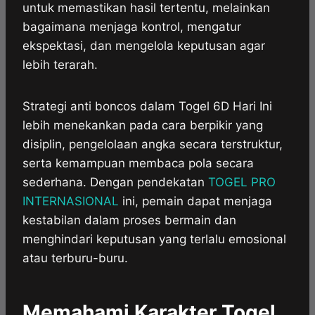
untuk memastikan hasil tertentu, melainkan
bagaimana menjaga kontrol, mengatur
ekspektasi, dan mengelola keputusan agar
lebih terarah.
Strategi anti boncos dalam Togel 6D Hari Ini
lebih menekankan pada cara berpikir yang
disiplin, pengelolaan angka secara terstruktur,
serta kemampuan membaca pola secara
sederhana. Dengan pendekatan
TOGEL PRO
INTERNASIONAL
ini, pemain dapat menjaga
kestabilan dalam proses bermain dan
menghindari keputusan yang terlalu emosional
atau terburu-buru.
Memahami Karakter Togel