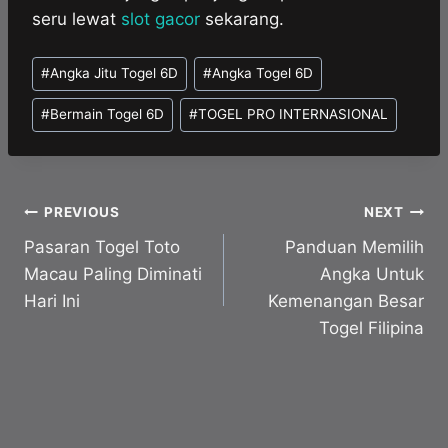
seru lewat
slot gacor
sekarang.
Post
#
Angka Jitu Togel 6D
#
Angka Togel 6D
Tags:
#
Bermain Togel 6D
#
TOGEL PRO INTERNASIONAL
Post
PREVIOUS
NEXT
Pasaran Togel Toto
Panduan Memilih
navigation
Macau Paling Diminati
Angka Untuk
Hari Ini
Kemenangan Besar
Togel Filipina