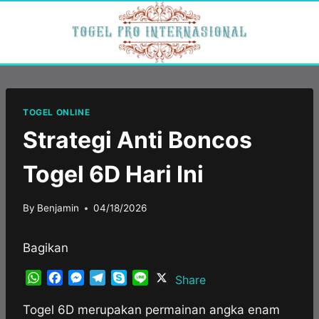
Skip
to
content
TOGEL ONLINE
Strategi Anti Boncos
Togel 6D Hari Ini
By
Benjamin
04/18/2026
Bagikan
W
F
M
T
S
L
X
Share
h
a
e
e
k
i
a
c
s
l
y
n
Togel 6D merupakan permainan angka enam