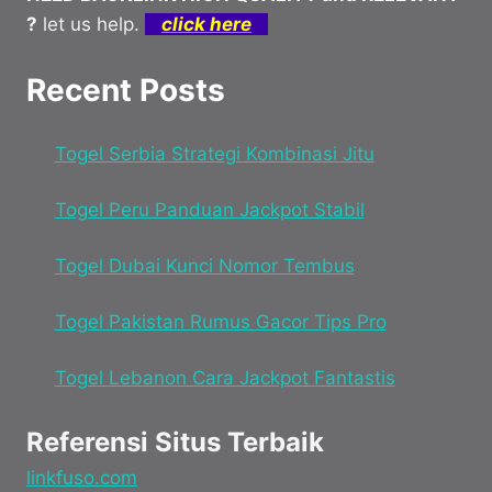
?
let us help.
click here
Recent Posts
Togel Serbia Strategi Kombinasi Jitu
Togel Peru Panduan Jackpot Stabil
Togel Dubai Kunci Nomor Tembus
Togel Pakistan Rumus Gacor Tips Pro
Togel Lebanon Cara Jackpot Fantastis
Referensi Situs Terbaik
linkfuso.com