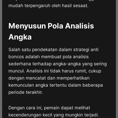
mudah terpengaruh oleh hasil sesaat.
Menyusun Pola Analisis
Angka
Salah satu pendekatan dalam strategi anti
boncos adalah membuat pola analisis
sederhana terhadap angka-angka yang sering
muncul. Analisis ini tidak harus rumit, cukup
dengan mencatat dan memperhatikan
kemunculan angka tertentu dalam beberapa
periode terakhir.
Dengan cara ini, pemain dapat melihat
kecenderungan kecil yang mungkin terjadi.