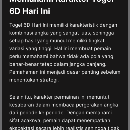
6D Hari Ini
Togel 6D Hari Ini memiliki karakteristik dengan
kombinasi angka yang sangat luas, sehingga
setiap hasil yang muncul memiliki tingkat
variasi yang tinggi. Hal ini membuat pemain
perlu memahami bahwa tidak ada pola yang
benar-benar tetap dalam jangka panjang.
Pemahaman ini menjadi dasar penting sebelum
menentukan strategi.
Selain itu, karakter permainan ini menuntut
kesabaran dalam membaca pergerakan angka
dari periode ke periode. Dengan memahami
sifat acaknya, pemain dapat menempatkan
ekspektasi secara lebih realistis sehingga tidak