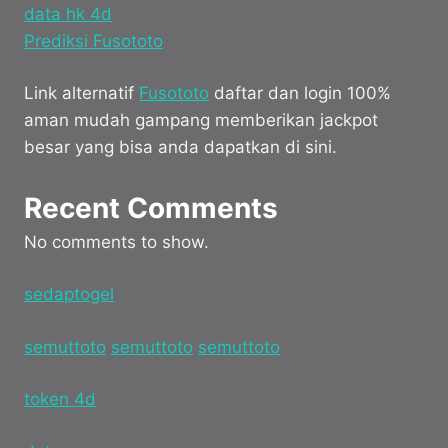
data hk 4d
Prediksi Fusototo
Link alternatif
Fusototo
daftar dan login 100%
aman mudah gampang memberikan jackpot
besar yang bisa anda dapatkan di sini.
Recent Comments
No comments to show.
sedaptogel
semuttoto
semuttoto
semuttoto
token 4d