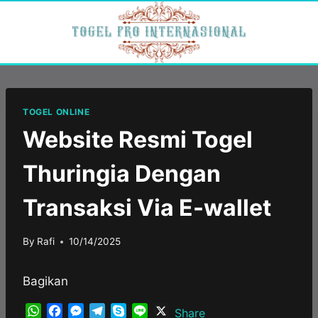
Skip
to
content
TOGEL ONLINE
Website Resmi Togel
Thuringia Dengan
Transaksi Via E-wallet
By
Rafi
10/14/2025
Bagikan
W
F
M
T
S
L
X
Share