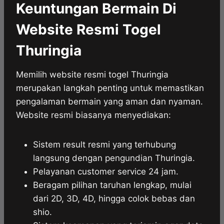
Keuntungan Bermain Di
Website Resmi Togel
Thuringia
Memilih website resmi togel Thuringia
merupakan langkah penting untuk memastikan
pengalaman bermain yang aman dan nyaman.
Website resmi biasanya menyediakan:
Sistem result resmi yang terhubung
langsung dengan pengundian Thuringia.
Pelayanan customer service 24 jam.
Beragam pilihan taruhan lengkap, mulai
dari 2D, 3D, 4D, hingga colok bebas dan
shio.