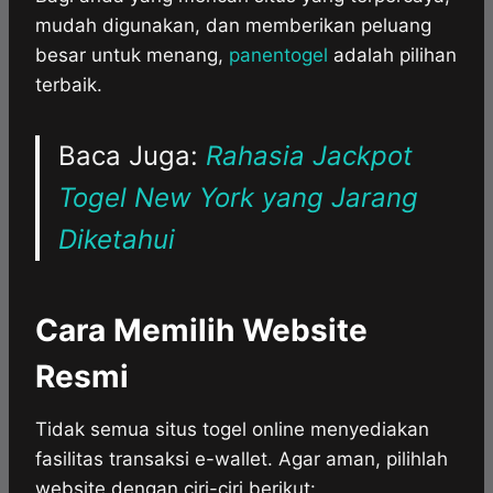
mudah digunakan, dan memberikan peluang
besar untuk menang,
panentogel
adalah pilihan
terbaik.
Baca Juga:
Rahasia Jackpot
Togel New York yang Jarang
Diketahui
Cara Memilih Website
Resmi
Tidak semua situs togel online menyediakan
fasilitas transaksi e-wallet. Agar aman, pilihlah
website dengan ciri-ciri berikut: