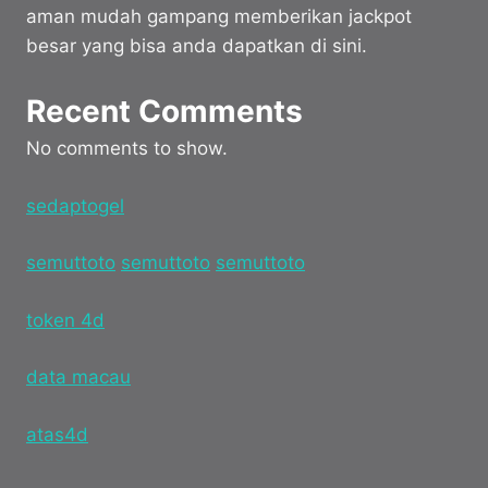
aman mudah gampang memberikan jackpot
besar yang bisa anda dapatkan di sini.
Recent Comments
No comments to show.
sedaptogel
semuttoto
semuttoto
semuttoto
token 4d
data macau
atas4d