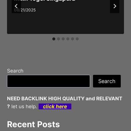
08/21/2025
Search
Search
NEED BACKLINK HIGH QUALITY and RELEVANT
?
let us help.
click here
Recent Posts