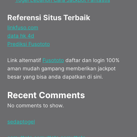
Referensi Situs Terbaik
linkfuso.com
data hk 4d
Prediksi Fusototo
Link alternatif
Fusototo
daftar dan login 100%
aman mudah gampang memberikan jackpot
besar yang bisa anda dapatkan di sini.
Recent Comments
No comments to show.
sedaptogel