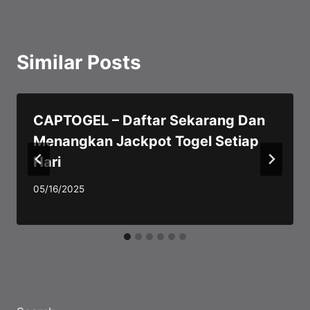
Similar Posts
CAPTOGEL – Daftar Sekarang Dan
Menangkan Jackpot Togel Setiap
Hari
05/16/2025