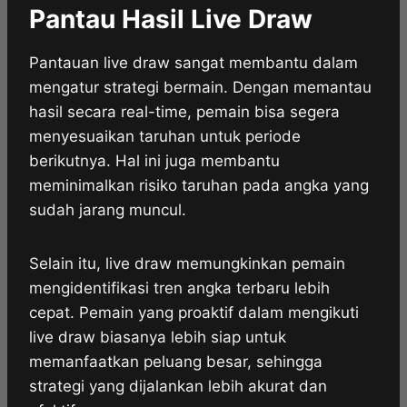
Pantau Hasil Live Draw
Pantauan live draw sangat membantu dalam
mengatur strategi bermain. Dengan memantau
hasil secara real-time, pemain bisa segera
menyesuaikan taruhan untuk periode
berikutnya. Hal ini juga membantu
meminimalkan risiko taruhan pada angka yang
sudah jarang muncul.
Selain itu, live draw memungkinkan pemain
mengidentifikasi tren angka terbaru lebih
cepat. Pemain yang proaktif dalam mengikuti
live draw biasanya lebih siap untuk
memanfaatkan peluang besar, sehingga
strategi yang dijalankan lebih akurat dan