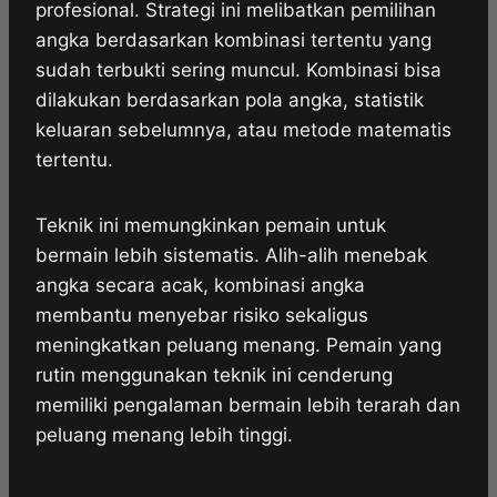
profesional. Strategi ini melibatkan pemilihan
angka berdasarkan kombinasi tertentu yang
sudah terbukti sering muncul. Kombinasi bisa
dilakukan berdasarkan pola angka, statistik
keluaran sebelumnya, atau metode matematis
tertentu.
Teknik ini memungkinkan pemain untuk
bermain lebih sistematis. Alih-alih menebak
angka secara acak, kombinasi angka
membantu menyebar risiko sekaligus
meningkatkan peluang menang. Pemain yang
rutin menggunakan teknik ini cenderung
memiliki pengalaman bermain lebih terarah dan
peluang menang lebih tinggi.