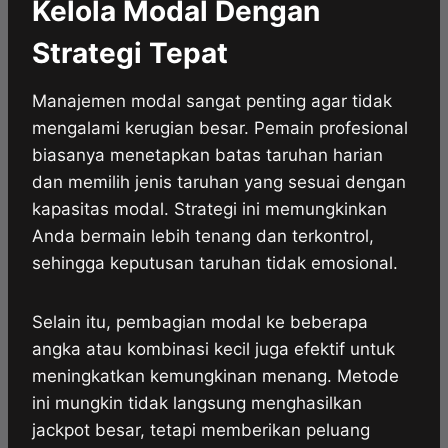
Kelola Modal Dengan
Strategi Tepat
Manajemen modal sangat penting agar tidak
mengalami kerugian besar. Pemain profesional
biasanya menetapkan batas taruhan harian
dan memilih jenis taruhan yang sesuai dengan
kapasitas modal. Strategi ini memungkinkan
Anda bermain lebih tenang dan terkontrol,
sehingga keputusan taruhan tidak emosional.
Selain itu, pembagian modal ke beberapa
angka atau kombinasi kecil juga efektif untuk
meningkatkan kemungkinan menang. Metode
ini mungkin tidak langsung menghasilkan
jackpot besar, tetapi memberikan peluang