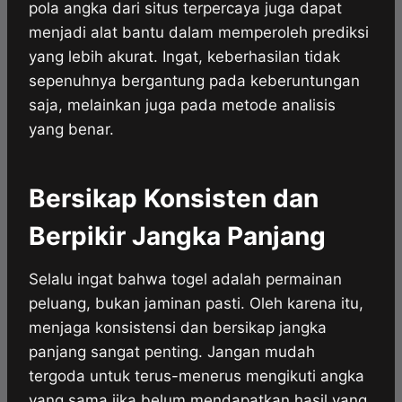
pola angka dari situs terpercaya juga dapat
menjadi alat bantu dalam memperoleh prediksi
yang lebih akurat. Ingat, keberhasilan tidak
sepenuhnya bergantung pada keberuntungan
saja, melainkan juga pada metode analisis
yang benar.
Bersikap Konsisten dan
Berpikir Jangka Panjang
Selalu ingat bahwa togel adalah permainan
peluang, bukan jaminan pasti. Oleh karena itu,
menjaga konsistensi dan bersikap jangka
panjang sangat penting. Jangan mudah
tergoda untuk terus-menerus mengikuti angka
yang sama jika belum mendapatkan hasil yang