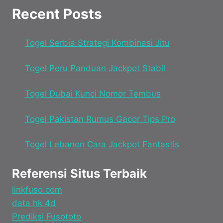
Recent Posts
Togel Serbia Strategi Kombinasi Jitu
Togel Peru Panduan Jackpot Stabil
Togel Dubai Kunci Nomor Tembus
Togel Pakistan Rumus Gacor Tips Pro
Togel Lebanon Cara Jackpot Fantastis
Referensi Situs Terbaik
linkfuso.com
data hk 4d
Prediksi Fusototo