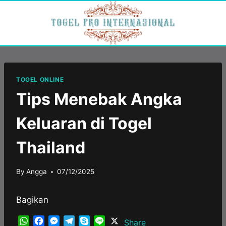
Skip
to
content
TOGEL ONLINE
Tips Menebak Angka
Keluaran di Togel
Thailand
By
Angga
07/12/2025
Bagikan
W
F
M
T
S
L
X
Share