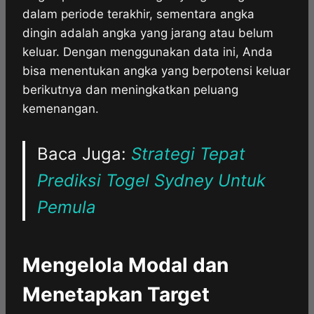
dalam periode terakhir, sementara angka
dingin adalah angka yang jarang atau belum
keluar. Dengan menggunakan data ini, Anda
bisa menentukan angka yang berpotensi keluar
berikutnya dan meningkatkan peluang
kemenangan.
Baca Juga:
Strategi Tepat
Prediksi Togel Sydney Untuk
Pemula
Mengelola Modal dan
Menetapkan Target