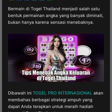
h
a
e
e
k
i
a
c
s
l
y
n
Bermain di Togel Thailand menjadi salah satu
t
e
s
e
p
e
bentuk permainan angka yang banyak diminati,
s
b
e
g
e
bukan hanya karena sensasi menebaknya.
A
o
n
r
p
o
g
a
p
k
e
m
r
Dibawah ini
TOGEL PRO INTERNASIONAL
akan
membahas berbagai strategi ampuh yang
dapat Anda terapkan untuk meraih hadiah