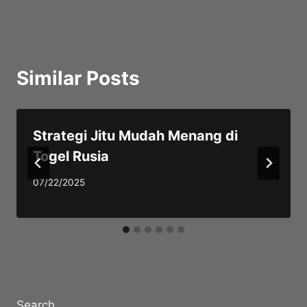
Similar Posts
Strategi Jitu Mudah Menang di
Togel Rusia
07/22/2025
Search