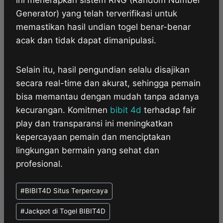
ini menerapkan sistem RNG (Random Number
Generator) yang telah terverifikasi untuk
memastikan hasil undian togel benar-benar
acak dan tidak dapat dimanipulasi.
Selain itu, hasil pengundian selalu disajikan
secara real-time dan akurat, sehingga pemain
bisa memantau dengan mudah tanpa adanya
kecurangan. Komitmen
bibit 4d
terhadap fair
play dan transparansi ini meningkatkan
kepercayaan pemain dan menciptakan
lingkungan bermain yang sehat dan
profesional.
Post
#
BIBIT4D Situs Terpercaya
Tags:
#
Jackpot di Togel BIBIT4D