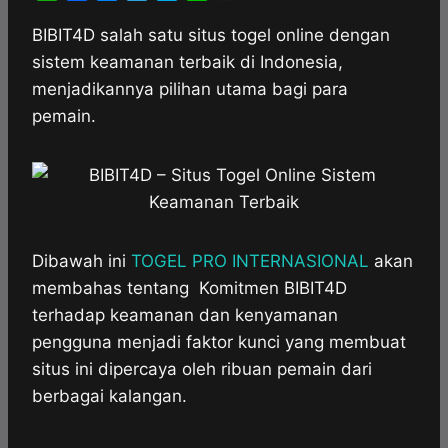
h
a
e
e
k
i
a
c
s
l
y
n
BIBIT4D salah satu situs togel online dengan
t
e
s
e
p
e
sistem keamanan terbaik di Indonesia,
s
b
e
g
e
menjadikannya pilihan utama bagi para
A
o
n
r
pemain.
p
o
g
a
p
k
e
m
r
Dibawah ini
TOGEL PRO INTERNASIONAL
akan
membahas tentang Komitmen BIBIT4D
terhadap keamanan dan kenyamanan
pengguna menjadi faktor kunci yang membuat
situs ini dipercaya oleh ribuan pemain dari
berbagai kalangan.