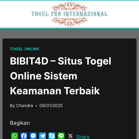
Skip
to
content
TOGEL ONLINE
BIBIT4D – Situs Togel
Online Sistem
Keamanan Terbaik
By
Chandra
06/01/2025
Bagikan
W
F
M
T
S
L
X
Share