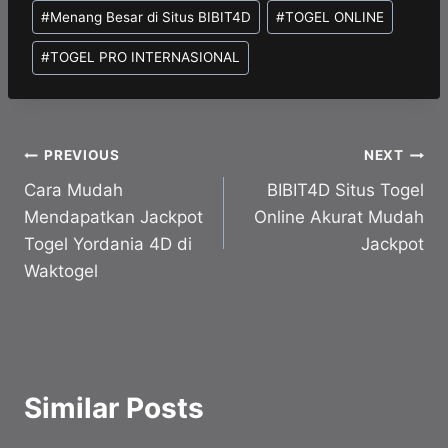
#
Menang Besar di Situs BIBIT4D
#
TOGEL ONLINE
#
TOGEL PRO INTERNASIONAL
Post
PREVIOUS
NEXT
Cara Mudah
BIBIT4D Situs Togel
navigation
Mendapatkan Jackpot
Online Akurat Mudah
Togel Yordania 4D di
Jackpot
Waktogel
Similar Posts