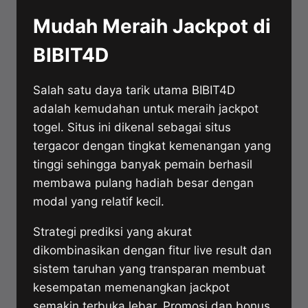
Mudah Meraih Jackpot di
BIBIT4D
Salah satu daya tarik utama BIBIT4D
adalah kemudahan untuk meraih jackpot
togel. Situs ini dikenal sebagai situs
tergacor dengan tingkat kemenangan yang
tinggi sehingga banyak pemain berhasil
membawa pulang hadiah besar dengan
modal yang relatif kecil.
Strategi prediksi yang akurat
dikombinasikan dengan fitur live result dan
sistem taruhan yang transparan membuat
kesempatan memenangkan jackpot
semakin terbuka lebar. Promosi dan bonus