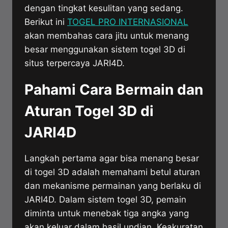
dengan tingkat kesulitan yang sedang.
Berikut ini
TOGEL PRO INTERNASIONAL
akan membahas cara jitu untuk menang
besar menggunakan sistem togel 3D di
situs terpercaya JARI4D.
Pahami Cara Bermain dan
Aturan Togel 3D di
JARI4D
Langkah pertama agar bisa menang besar
di togel 3D adalah memahami betul aturan
dan mekanisme permainan yang berlaku di
JARI4D. Dalam sistem togel 3D, pemain
diminta untuk menebak tiga angka yang
akan keluar dalam hasil undian. Keakuratan