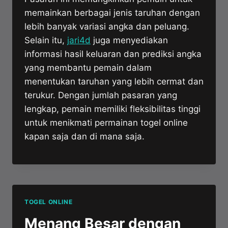
memainkan berbagai jenis taruhan dengan
lebih banyak variasi angka dan peluang.
Selain itu,
jari4d
juga menyediakan
informasi hasil keluaran dan prediksi angka
yang membantu pemain dalam
menentukan taruhan yang lebih cermat dan
terukur. Dengan jumlah pasaran yang
lengkap, pemain memiliki fleksibilitas tinggi
untuk menikmati permainan togel online
kapan saja dan di mana saja.
TOGEL ONLINE
Menang Besar dengan