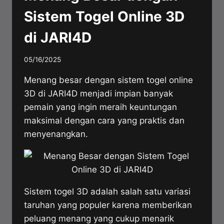
Sistem Togel Online 3D
di JARI4D
05/16/2025
Menang besar dengan sistem togel online
3D di JARI4D menjadi impian banyak
pemain yang ingin meraih keuntungan
maksimal dengan cara yang praktis dan
menyenangkan.
Sistem togel 3D adalah salah satu variasi
taruhan yang populer karena memberikan
peluang menang yang cukup menarik