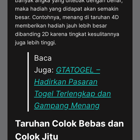
banyak angka yang ditebak dengan benar,
maka hadiah yang didapat akan semakin
besar. Contohnya, menang di taruhan 4D
memberikan hadiah jauh lebih besar
dibanding 2D karena tingkat kesulitannya
juga lebih tinggi.
Baca
Juga:
GTATOGEL –
Hadirkan Pasaran
Togel Terlengkap dan
Gampang Menang
Taruhan Colok Bebas dan
Colok Jitu