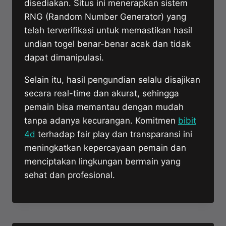
disediakan. Situs ini menerapkan sistem
RNG (Random Number Generator) yang
telah terverifikasi untuk memastikan hasil
undian togel benar-benar acak dan tidak
dapat dimanipulasi.
Selain itu, hasil pengundian selalu disajikan
secara real-time dan akurat, sehingga
pemain bisa memantau dengan mudah
tanpa adanya kecurangan. Komitmen
bibit
4d
terhadap fair play dan transparansi ini
meningkatkan kepercayaan pemain dan
menciptakan lingkungan bermain yang
sehat dan profesional.