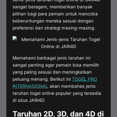
sangat beragam, memberikan banyak
pilihan bagi para pemain untuk mencoba
keberuntungan mereka sesuai dengan
preferensi dan strategi masing-masing.
Memahami berbagai jenis taruhan ini
sangat penting agar pemain bisa memilih
yang paling sesuai dan meningkatkan
peluang menang. Berikut ini
TOGEL PRO
INTERNASIONAL
akan membahas jenis
taruhan togel online populer yang tersedia
di situs JARI4D.
Taruhan 2D, 3D, dan 4D di