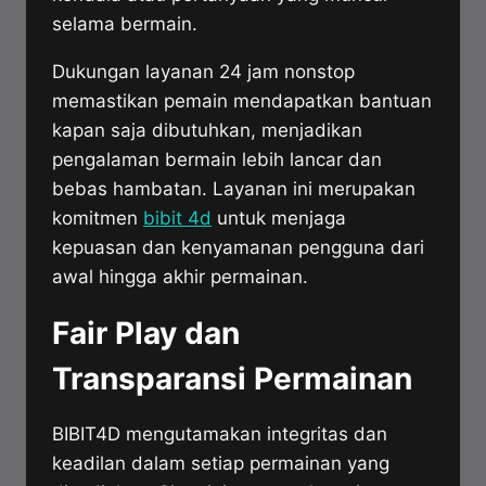
selama bermain.
Dukungan layanan 24 jam nonstop
memastikan pemain mendapatkan bantuan
kapan saja dibutuhkan, menjadikan
pengalaman bermain lebih lancar dan
bebas hambatan. Layanan ini merupakan
komitmen
bibit 4d
untuk menjaga
kepuasan dan kenyamanan pengguna dari
awal hingga akhir permainan.
Fair Play dan
Transparansi Permainan
BIBIT4D mengutamakan integritas dan
keadilan dalam setiap permainan yang