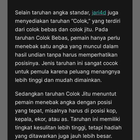
Selain taruhan angka standar,
jari4d
juga
menyediakan taruhan “Colok,” yang terdiri
dari colok bebas dan colok jitu. Pada
taruhan Colok Bebas, pemain hanya perlu
menebak satu angka yang muncul dalam
hasil undian tanpa harus memperhatikan
posisinya. Jenis taruhan ini sangat cocok
untuk pemula karena peluang menangnya
lebih tinggi dan mudah dimainkan.
Sedangkan taruhan Colok Jitu menuntut
pemain menebak angka dengan posisi
yang tepat, misalnya harus di posisi kop,
kepala, ekor, atau as. Taruhan ini memiliki
tingkat kesulitan lebih tinggi, tetapi hadiah
yang ditawarkan juga jauh lebih besar.