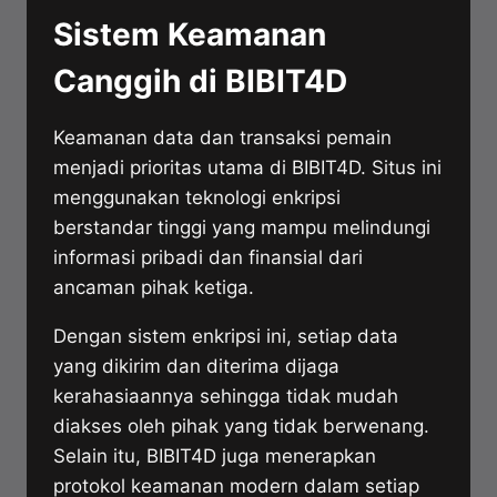
Sistem Keamanan
Canggih di BIBIT4D
Keamanan data dan transaksi pemain
menjadi prioritas utama di BIBIT4D. Situs ini
menggunakan teknologi enkripsi
berstandar tinggi yang mampu melindungi
informasi pribadi dan finansial dari
ancaman pihak ketiga.
Dengan sistem enkripsi ini, setiap data
yang dikirim dan diterima dijaga
kerahasiaannya sehingga tidak mudah
diakses oleh pihak yang tidak berwenang.
Selain itu, BIBIT4D juga menerapkan
protokol keamanan modern dalam setiap