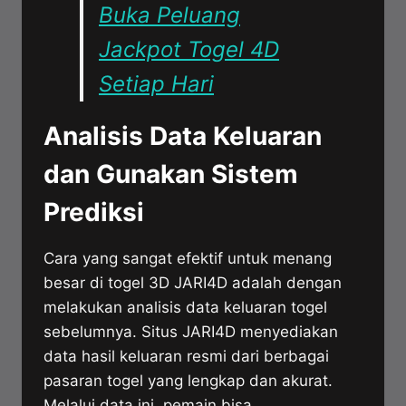
Buka Peluang
Jackpot Togel 4D
Setiap Hari
Analisis Data Keluaran
dan Gunakan Sistem
Prediksi
Cara yang sangat efektif untuk menang
besar di togel 3D JARI4D adalah dengan
melakukan analisis data keluaran togel
sebelumnya. Situs JARI4D menyediakan
data hasil keluaran resmi dari berbagai
pasaran togel yang lengkap dan akurat.
Melalui data ini, pemain bisa