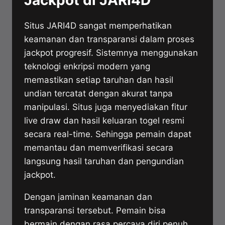
Jackpot di JARI4D
Situs JARI4D sangat memperhatikan
keamanan dan transparansi dalam proses
jackpot progresif. Sistemnya menggunakan
teknologi enkripsi modern yang
memastikan setiap taruhan dan hasil
undian tercatat dengan akurat tanpa
manipulasi. Situs juga menyediakan fitur
live draw dan hasil keluaran togel resmi
secara real-time. Sehingga pemain dapat
memantau dan memverifikasi secara
langsung hasil taruhan dan pengundian
jackpot.
Dengan jaminan keamanan dan
transparansi tersebut. Pemain bisa
bermain dengan rasa percaya diri penuh