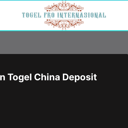
n Togel China Deposit