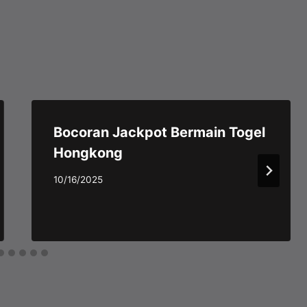
Bocoran Jackpot Bermain Togel
Hongkong
10/16/2025