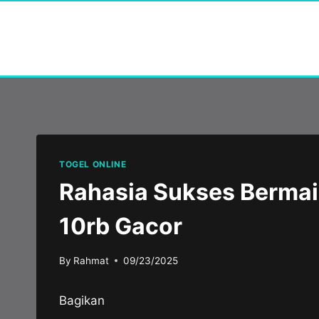
Skip
to
content
TOGEL ONLINE
Rahasia Sukses Bermai
10rb Gacor
By
Rahmat
09/23/2025
Bagikan