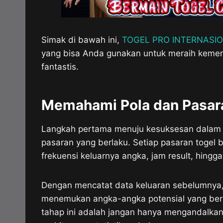
Simak di bawah ini,
TOGEL PRO INTERNASI
yang bisa Anda gunakan untuk meraih kem
fantastis.
Memahami Pola dan Pasar
Langkah pertama menuju kesuksesan dalam 
pasaran yang berlaku. Setiap pasaran togel bi
frekuensi keluarnya angka, jam result, hingg
Dengan mencatat data keluaran sebelumnya,
menemukan angka-angka potensial yang berp
tahap ini adalah jangan hanya mengandalkan 