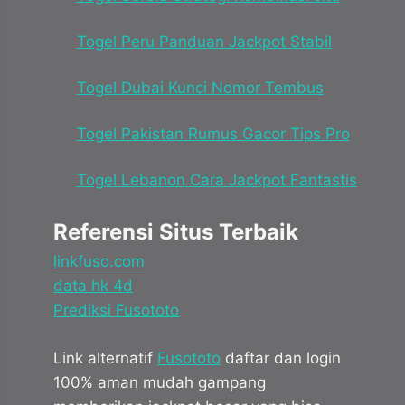
Togel Peru Panduan Jackpot Stabil
Togel Dubai Kunci Nomor Tembus
Togel Pakistan Rumus Gacor Tips Pro
Togel Lebanon Cara Jackpot Fantastis
Referensi Situs Terbaik
linkfuso.com
data hk 4d
Prediksi Fusototo
Link alternatif
Fusototo
daftar dan login
100% aman mudah gampang