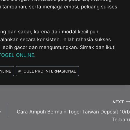
i tambahan, serta menjaga emosi, peluang sukses
g dan sabar, karena dari modal kecil pun,
jalankan secara konsisten. Inilah rahasia sukses
 lebih gacor dan menguntungkan. Simak dan ikuti
TOGEL ONLINE
.
NLINE
#
TOGEL PRO INTERNASIONAL
NEXT
e
Cara Ampuh Bermain Togel Taiwan Deposit 10rb
Terbaru