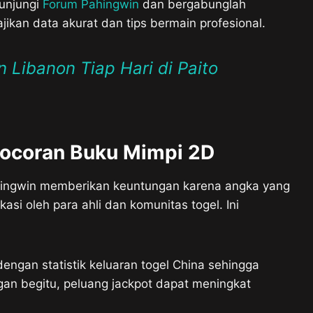
Kunjungi
Forum Pahingwin
dan bergabunglah
ikan data akurat dan tips bermain profesional.
n Libanon Tiap Hari di Paito
ocoran Buku Mimpi 2D
ingwin memberikan keuntungan karena angka yang
ikasi oleh para ahli dan komunitas togel. Ini
 dengan statistik keluaran togel China sehingga
ngan begitu, peluang jackpot dapat meningkat