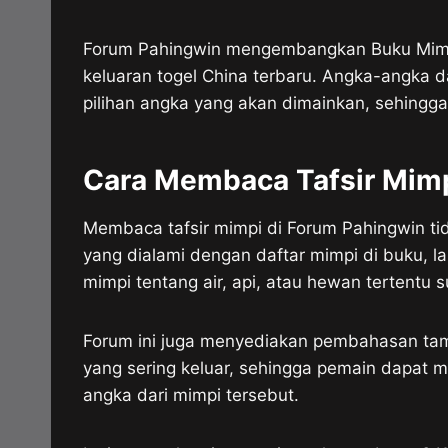
Forum Pahingwin mengembangkan Buku Mimpi 
keluaran togel China terbaru. Angka-angka 
pilihan angka yang akan dimainkan, sehingg
Cara Membaca Tafsir Mimp
Membaca tafsir mimpi di Forum Pahingwin ti
yang dialami dengan daftar mimpi di buku, l
mimpi tentang air, api, atau hewan tertentu 
Forum ini juga menyediakan pembahasan ta
yang sering keluar, sehingga pemain dapat
angka dari mimpi tersebut.