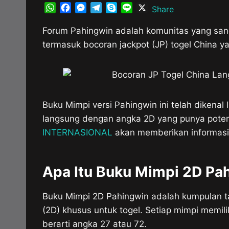
W
F
M
T
S
L
X
Share
h
a
e
e
k
i
a
c
s
l
y
n
Forum Pahingwin adalah komunitas yang sang
t
e
s
e
p
e
termasuk bocoran jackpot (JP) togel China 
s
b
e
g
e
A
o
n
r
p
o
g
a
p
k
e
m
r
Buku Mimpi versi Pahingwin ini telah dikenal
langsung dengan angka 2D yang punya potens
INTERNASIONAL
akan memberikan informasi 
Apa Itu Buku Mimpi 2D Pa
Buku Mimpi 2D Pahingwin adalah kumpulan taf
(2D) khusus untuk togel. Setiap mimpi memili
berarti angka 27 atau 72.