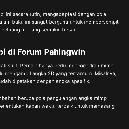
ini secara rutin, mengadaptasi dengan pola
dalam buku ini sangat berguna untuk mempersempit
a peluang menang semakin besar.
i di Forum Pahingwin
dak sulit. Pemain hanya perlu mencocokkan mimpi
alu mengambil angka 2D yang tercantum. Misalnya,
sudah dipetakan dengan angka spesifik.
mbahan berupa pola pengulangan angka mimpi
 menentukan kapan waktu terbaik untuk memasang