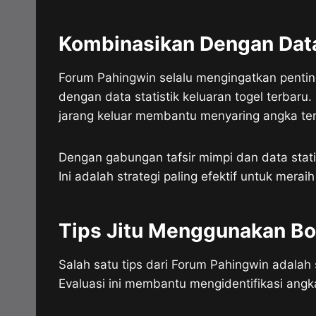
Kombinasikan Dengan Data 
Forum Pahingwin selalu mengingatkan penti
dengan data statistik keluaran togel terbar
jarang keluar membantu menyaring angka ter
Dengan gabungan tafsir mimpi dan data statist
Ini adalah strategi paling efektif untuk merai
Tips Jitu Menggunakan B
Salah satu tips dari Forum Pahingwin adalah s
Evaluasi ini membantu mengidentifikasi ang