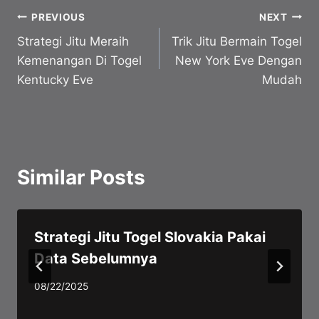
Post
PREVIOUS
NEXT
Strategi Jitu Meraih
Trik Jitu Bermain Togel
navigation
Kemenangan Di Togel
New York Eve Dengan
Kentucky Eve
Mudah
Similar Posts
Strategi Jitu Togel Slovakia Pakai
Data Sebelumnya
08/22/2025