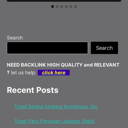
Search
Search
NEED BACKLINK HIGH QUALITY and RELEVANT
?
let us help.
click here
Recent Posts
Togel Serbia Strategi Kombinasi Jitu
Togel Peru Panduan Jackpot Stabil