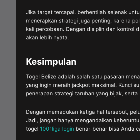
Jika target tercapai, berhentilah sejenak un
menerapkan strategi juga penting, karena po
kali percobaan. Dengan disiplin dan kontrol d
akan lebih nyata.
Kesimpulan
Togel Belize adalah salah satu pasaran men
yang ingin meraih jackpot maksimal. Kunci su
penerapan strategi taruhan yang bijak, serta
Dengan memadukan ketiga hal tersebut, pel
Jadi, jangan hanya mengandalkan keberuntun
togel
1001liga login
benar-benar bisa Anda ca