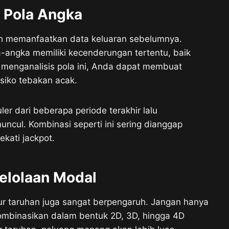
n Pola Angka
ah memanfaatkan data keluaran sebelumnya.
angka memiliki kecenderungan tertentu, baik
 menganalisis pola ini, Anda dapat membuat
isiko tebakan acak.
r dari beberapa periode terakhir lalu
cul. Kombinasi seperti ini sering dianggap
kati jackpot.
elolaan Modal
tur taruhan juga sangat berpengaruh. Jangan hanya
kombinasikan dalam bentuk 2D, 3D, hingga 4D