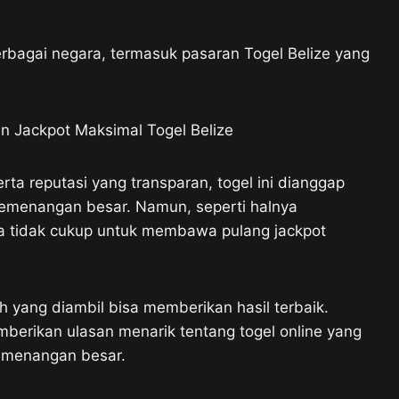
erbagai negara, termasuk pasaran Togel Belize yang
ta reputasi yang transparan, togel ini dianggap
emenangan besar. Namun, seperti halnya
ja tidak cukup untuk membawa pulang jackpot
ah yang diambil bisa memberikan hasil terbaik.
erikan ulasan menarik tentang togel online yang
emenangan besar.