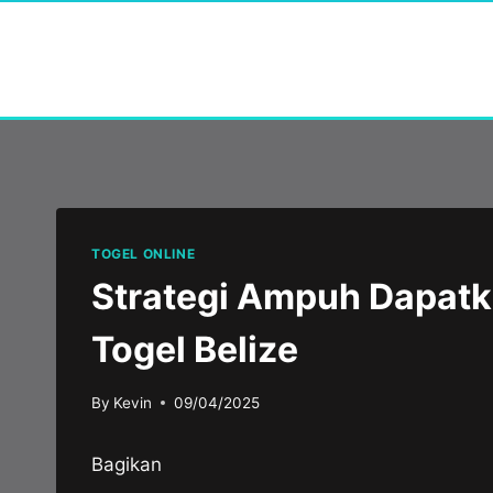
Skip
to
content
TOGEL ONLINE
Strategi Ampuh Dapatk
Togel Belize
By
Kevin
09/04/2025
Bagikan