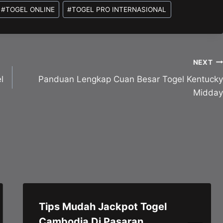
#
TOGEL ONLINE
#
TOGEL PRO INTERNASIONAL
NEXT
l
Panduan Lengkap Cuan Besar Togel Kentucky
Midday
Tips Mudah Jackpot Togel
Cambodia Di Pasaran