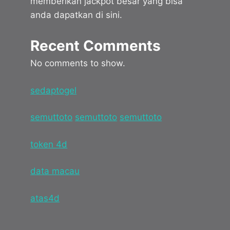
memberikan jackpot besar yang bisa
anda dapatkan di sini.
Recent Comments
No comments to show.
sedaptogel
semuttoto
semuttoto
semuttoto
token 4d
data macau
atas4d