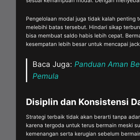
sesuai kemampuan modal. Dengan menyebar t
Pengelolaan modal juga tidak kalah penting
melebihi batas tersebut. Hindari sikap terbu
bisa membuat saldo habis lebih cepat. Berm
kesempatan lebih besar untuk mencapai jack
Baca Juga:
Panduan Aman Ber
Pemula
Disiplin dan Konsistensi 
Strategi terbaik tidak akan berarti tanpa ad
karena tergoda untuk terus bermain meski 
kemenangan serta kerugian sebelum bermain, 