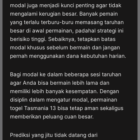
modal juga menjadi kunci penting agar tidak
mengalami kerugian besar. Banyak pemain
yang terlalu terburu-buru memasang taruhan
besar di awal permainan, padahal strategi ini
berisiko tinggi. Sebaiknya, tetapkan batas
modal khusus sebelum bermain dan jangan
pernah menggunakan dana kebutuhan harian.
Bagi modal ke dalam beberapa sesi taruhan
agar Anda bisa bermain lebih lama dan
memiliki lebih banyak kesempatan. Dengan
disiplin dalam mengatur modal, permainan
togel Tasmania 13 bisa tetap aman sekaligus
memberikan peluang cuan besar.
Prediksi yang jitu tidak datang dari