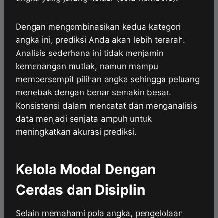
Dengan mengombinasikan kedua kategori
angka ini, prediksi Anda akan lebih terarah.
Analisis sederhana ini tidak menjamin
kemenangan mutlak, namun mampu
mempersempit pilihan angka sehingga peluang
menebak dengan benar semakin besar.
Konsistensi dalam mencatat dan menganalisis
data menjadi senjata ampuh untuk
meningkatkan akurasi prediksi.
Kelola Modal Dengan
Cerdas dan Disiplin
Selain memahami pola angka, pengelolaan