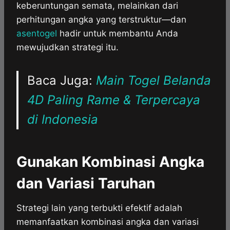
keberuntungan semata, melainkan dari
perhitungan angka yang terstruktur—dan
asentogel
hadir untuk membantu Anda
mewujudkan strategi itu.
Baca Juga:
Main Togel Belanda
4D Paling Rame & Terpercaya
di Indonesia
Gunakan Kombinasi Angka
dan Variasi Taruhan
Strategi lain yang terbukti efektif adalah
memanfaatkan kombinasi angka dan variasi