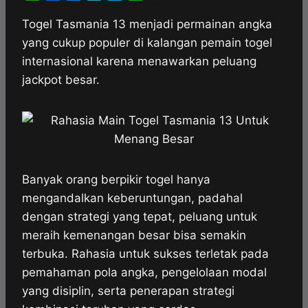
h
a
e
e
k
i
a
c
s
l
y
n
Togel Tasmania 13 menjadi permainan angka
t
e
s
e
p
e
yang cukup populer di kalangan pemain togel
s
b
e
g
e
internasional karena menawarkan peluang
A
o
n
r
jackpot besar.
p
o
g
a
p
k
e
m
r
Banyak orang berpikir togel hanya
mengandalkan keberuntungan, padahal
dengan strategi yang tepat, peluang untuk
meraih kemenangan besar bisa semakin
terbuka. Rahasia untuk sukses terletak pada
pemahaman pola angka, pengelolaan modal
yang disiplin, serta penerapan strategi