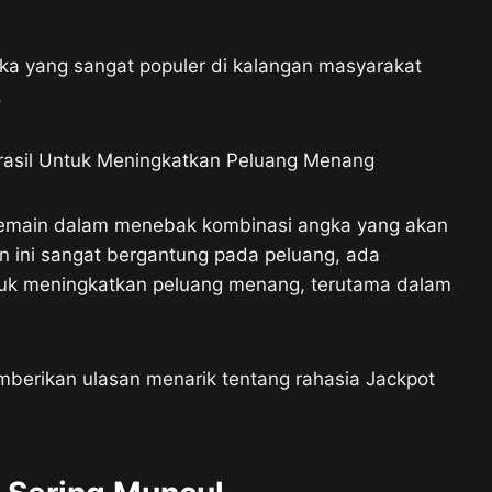
ka yang sangat populer di kalangan masyarakat
.
pemain dalam menebak kombinasi angka yang akan
n ini sangat bergantung pada peluang, ada
ntuk meningkatkan peluang menang, terutama dalam
berikan ulasan menarik tentang rahasia Jackpot