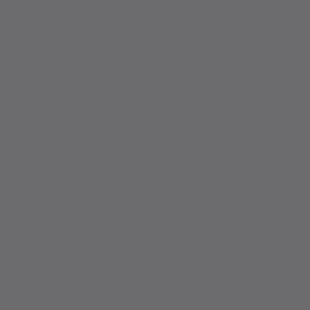
Cara Jitu Mudah Menang Di