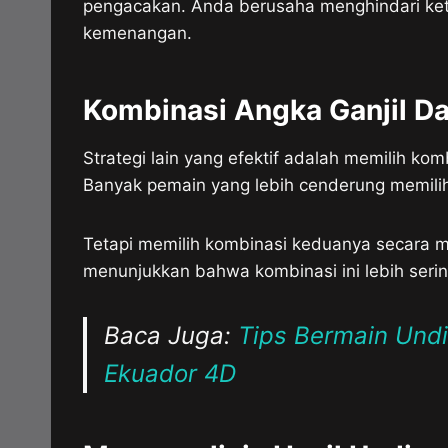
pengacakan. Anda berusaha menghindari ket
kemenangan.
Kombinasi Angka Ganjil D
Strategi lain yang efektif adalah memilih ko
Banyak pemain yang lebih cenderung memilih
Tetapi memilih kombinasi keduanya secara m
menunjukkan bahwa kombinasi ini lebih sering
Baca Juga:
Tips Bermain Undi
Ekuador 4D