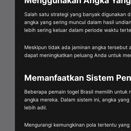
Menggunakan Angka Yang 
Salah satu strategi yang banyak digunakan 
angka yang sering muncul dalam hasil undia
lebih sering keluar dalam periode waktu terte
Meskipun tidak ada jaminan angka tersebut a
dapat meningkatkan peluang Anda untuk me
Memanfaatkan Sistem Pe
Beberapa pemain togel Brasil memilih untu
angka mereka. Dalam sistem ini, angka yang d
lebih adil.
Mengurangi kemungkinan pola tertentu yang