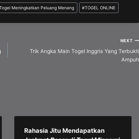
Togel Meningkatkan Peluang Menang
#
TOGEL ONLINE
NEXT
g
Trik Angka Main Togel Inggris Yang Terbukti
Ampuh
Rahasia Jitu Mendapatkan