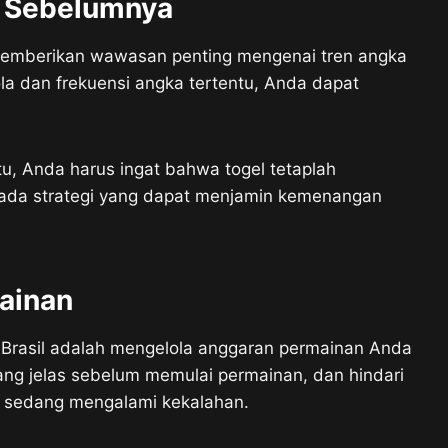
n Sebelumnya
memberikan wawasan penting mengenai tren angka
 dan frekuensi angka tertentu, Anda dapat
u, Anda harus ingat bahwa togel tetaplah
 ada strategi yang dapat menjamin kemenangan
ainan
l Brasil adalah mengelola anggaran permainan Anda
ang jelas sebelum memulai permainan, dan hindari
a sedang mengalami kekalahan.