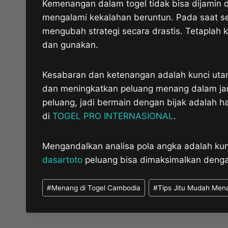
Kemenangan dalam togel tidak bisa dijamin d
mengalami kekalahan beruntun. Pada saat se
mengubah strategi secara drastis. Tetaplah
dan gunakan.
Kesabaran dan ketenangan adalah kunci uta
dan meningkatkan peluang menang dalam jang
peluang, jadi bermain dengan bijak adalah ha
di
TOGEL PRO INTERNASIONAL
.
Mengandalkan analisa pola angka adalah kun
dasartoto
peluang bisa dimaksimalkan dengan
Post
#
Menang di Togel Cambodia
#
Tips Jitu Mudah Men
Tags: