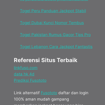
Togel Peru Panduan Jackpot Stabil
Togel Dubai Kunci Nomor Tembus
Togel Pakistan Rumus Gacor Tips Pro
Togel Lebanon Cara Jackpot Fantastis
Referensi Situs Terbaik
linkfuso.com
data hk 4d
Prediksi Fusototo
Link alternatif
Fusototo
daftar dan login
100% aman mudah gampang