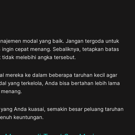
anajemen modal yang baik. Jangan tergoda untuk
ingin cepat menang. Sebaliknya, tetapkan batas
k tidak melebihi angka tersebut.
 mereka ke dalam beberapa taruhan kecil agar
odal yang terkelola, Anda bisa bertahan lebih lama
 menang.
a yang Anda kuasai, semakin besar peluang taruhan
enuh keuntungan.