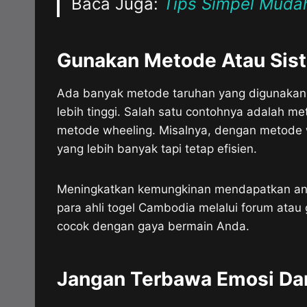
Baca Juga:
Tips Simpel Muda
Gunakan Metode Atau Sis
Ada banyak metode taruhan yang digunakan
lebih tinggi. Salah satu contohnya adalah m
metode wheeling. Misalnya, dengan metode
yang lebih banyak tapi tetap efisien.
Meningkatkan kemungkinan mendapatkan ang
para ahli togel Cambodia melalui forum ata
cocok dengan gaya bermain Anda.
Jangan Terbawa Emosi Dan