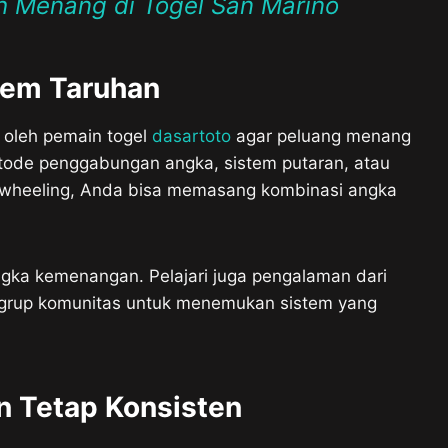
h Menang di Togel San Marino
tem Taruhan
 oleh pemain togel
dasartoto
agar peluang menang
etode penggabungan angka, sistem putaran, atau
 wheeling, Anda bisa memasang kombinasi angka
ka kemenangan. Pelajari juga pengalaman dari
u grup komunitas untuk menemukan sistem yang
 Tetap Konsisten