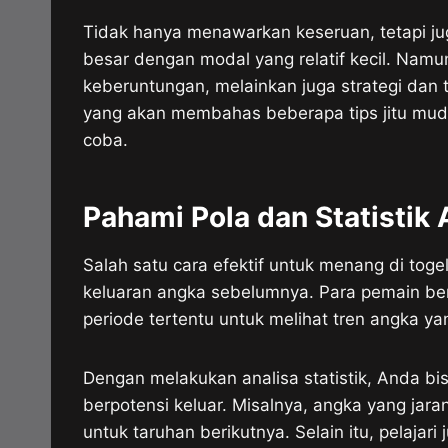
Tidak hanya menawarkan keseruan, tetapi j
besar dengan modal yang relatif kecil. Nam
keberuntungan, melainkan juga strategi dan tr
yang akan membahas beberapa tips jitu mu
coba.
Pahami Pola dan Statistik
Salah satu cara efektif untuk menang di t
keluaran angka sebelumnya. Para pemain be
periode tertentu untuk melihat tren angka ya
Dengan melakukan analisa statistik, Anda 
berpotensi keluar. Misalnya, angka yang jar
untuk taruhan berikutnya. Selain itu, pelajari