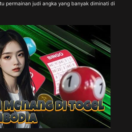
u permainan judi angka yang banyak diminati di