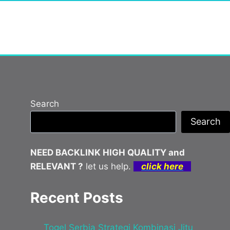
Search
Search
NEED BACKLINK HIGH QUALITY and
RELEVANT ?
let us help.
click here
Recent Posts
Togel Serbia Strategi Kombinasi Jitu