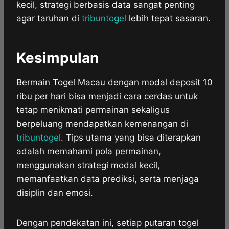
kecil, strategi berbasis data sangat penting
agar taruhan di
tribuntogel
lebih tepat sasaran.
Kesimpulan
Bermain Togel Macau dengan modal deposit 10
ribu per hari bisa menjadi cara cerdas untuk
tetap menikmati permainan sekaligus
berpeluang mendapatkan kemenangan di
tribuntogel
. Tips utama yang bisa diterapkan
adalah memahami pola permainan,
menggunakan strategi modal kecil,
memanfaatkan data prediksi, serta menjaga
disiplin dan emosi.
Dengan pendekatan ini, setiap putaran togel