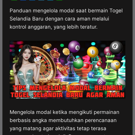
h
a
e
e
k
i
a
c
s
l
y
n
Panduan mengelola modal saat bermain Togel
t
e
s
e
p
e
Selandia Baru dengan cara aman melalui
s
b
e
g
e
kontrol anggaran, yang lebih teratur.
A
o
n
r
p
o
g
a
p
k
e
m
r
Mengelola modal ketika mengikuti permainan
berbasis angka membutuhkan perencanaan
yang matang agar aktivitas tetap terasa