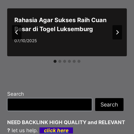
Rahasia Agar Sukses Raih Cuan
Besar di Togel Luksemburg
07/10/2025
Search
Search
NEED BACKLINK HIGH QUALITY and RELEVANT
?
let us help.
click here