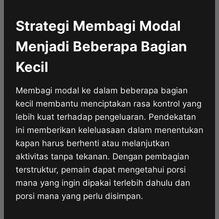
Strategi Membagi Modal
Menjadi Beberapa Bagian
Kecil
Membagi modal ke dalam beberapa bagian
kecil membantu menciptakan rasa kontrol yang
lebih kuat terhadap pengeluaran. Pendekatan
ini memberikan keleluasaan dalam menentukan
kapan harus berhenti atau melanjutkan
aktivitas tanpa tekanan. Dengan pembagian
terstruktur, pemain dapat mengetahui porsi
mana yang ingin dipakai terlebih dahulu dan
porsi mana yang perlu disimpan.