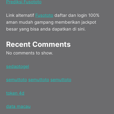
Prediksi Fusototo
Link alternatif
Fusototo
daftar dan login 100%
aman mudah gampang memberikan jackpot
besar yang bisa anda dapatkan di sini.
Recent Comments
No comments to show.
sedaptogel
semuttoto
semuttoto
semuttoto
token 4d
data macau