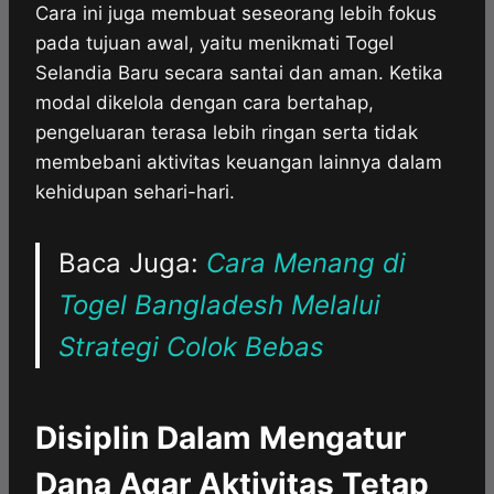
Cara ini juga membuat seseorang lebih fokus
pada tujuan awal, yaitu menikmati Togel
Selandia Baru secara santai dan aman. Ketika
modal dikelola dengan cara bertahap,
pengeluaran terasa lebih ringan serta tidak
membebani aktivitas keuangan lainnya dalam
kehidupan sehari-hari.
Baca Juga:
Cara Menang di
Togel Bangladesh Melalui
Strategi Colok Bebas
Disiplin Dalam Mengatur
Dana Agar Aktivitas Tetap