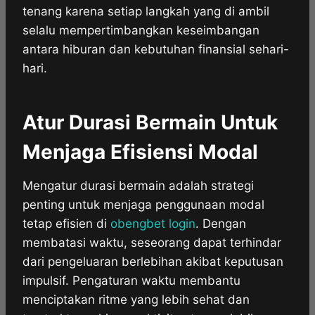
tenang karena setiap langkah yang di ambil
selalu mempertimbangkan keseimbangan
antara hiburan dan kebutuhan finansial sehari-
hari.
Atur Durasi Bermain Untuk
Menjaga Efisiensi Modal
Mengatur durasi bermain adalah strategi
penting untuk menjaga penggunaan modal
tetap efisien di
obengbet login
. Dengan
membatasi waktu, seseorang dapat terhindar
dari pengeluaran berlebihan akibat keputusan
impulsif. Pengaturan waktu membantu
menciptakan ritme yang lebih sehat dan