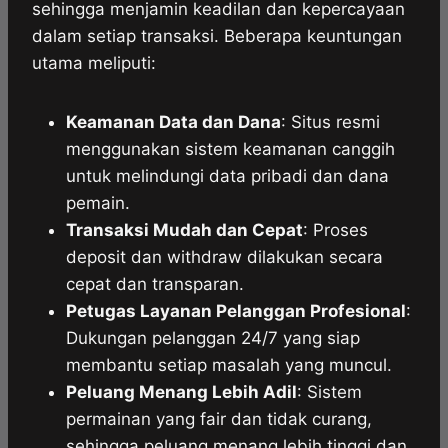
sehingga menjamin keadilan dan kepercayaan
dalam setiap transaksi. Beberapa keuntungan
utama meliputi:
Keamanan Data dan Dana
: Situs resmi
menggunakan sistem keamanan canggih
untuk melindungi data pribadi dan dana
pemain.
Transaksi Mudah dan Cepat
: Proses
deposit dan withdraw dilakukan secara
cepat dan transparan.
Petugas Layanan Pelanggan Profesional
:
Dukungan pelanggan 24/7 yang siap
membantu setiap masalah yang muncul.
Peluang Menang Lebih Adil
: Sistem
permainan yang fair dan tidak curang,
sehingga peluang menang lebih tinggi dan