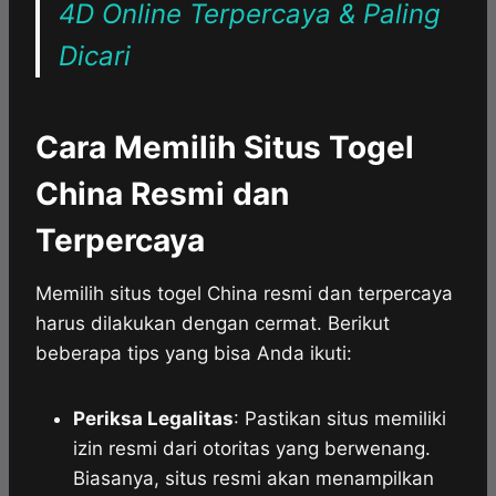
4D Online Terpercaya & Paling
Dicari
Cara Memilih Situs Togel
China Resmi dan
Terpercaya
Memilih situs togel China resmi dan terpercaya
harus dilakukan dengan cermat. Berikut
beberapa tips yang bisa Anda ikuti:
Periksa Legalitas
: Pastikan situs memiliki
izin resmi dari otoritas yang berwenang.
Biasanya, situs resmi akan menampilkan