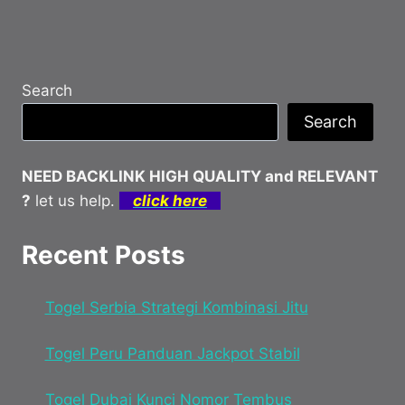
Search
Search
NEED BACKLINK HIGH QUALITY and RELEVANT
?
let us help.
click here
Recent Posts
Togel Serbia Strategi Kombinasi Jitu
Togel Peru Panduan Jackpot Stabil
Togel Dubai Kunci Nomor Tembus