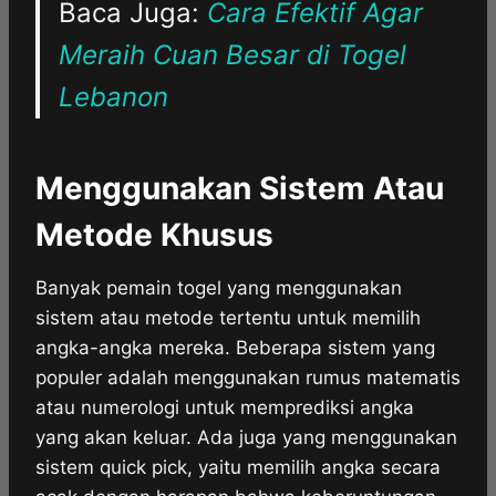
Baca Juga:
Cara Efektif Agar
Meraih Cuan Besar di Togel
Lebanon
Menggunakan Sistem Atau
Metode Khusus
Banyak pemain togel yang menggunakan
sistem atau metode tertentu untuk memilih
angka-angka mereka. Beberapa sistem yang
populer adalah menggunakan rumus matematis
atau numerologi untuk memprediksi angka
yang akan keluar. Ada juga yang menggunakan
sistem quick pick, yaitu memilih angka secara