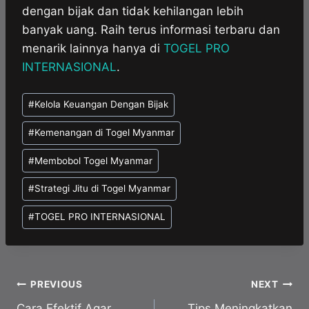
dengan bijak dan tidak kehilangan lebih
banyak uang. Raih terus informasi terbaru dan
menarik lainnya hanya di
TOGEL PRO
INTERNASIONAL
.
Post
#
Kelola Keuangan Dengan Bijak
Tags:
#
Kemenangan di Togel Myanmar
#
Membobol Togel Myanmar
#
Strategi Jitu di Togel Myanmar
#
TOGEL PRO INTERNASIONAL
Post
PREVIOUS
NEXT
Cara Efektif Agar
Tips Meningkatkan