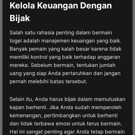
Kelola Keuangan Dengan
Bijak
Salah satu rahasia penting dalam bermain
togel adalah manajemen keuangan yang baik.
Banyak pemain yang kalah besar karena tidak
memiliki kontrol yang baik terhadap anggaran
mereka. Sebelum bermain, tentukan jumlah
uang yang siap Anda pertaruhkan dan jangan
pernah melebihi batas tersebut.
Selain itu, Anda harus bijak dalam memutuskan
kapan berhenti. Jika Anda sudah memperoleh
kemenangan, pertimbangkan untuk berhenti
dan tidak terbawa emosi untuk terus bermain.
Hal ini sangat penting agar Anda tetap bermain