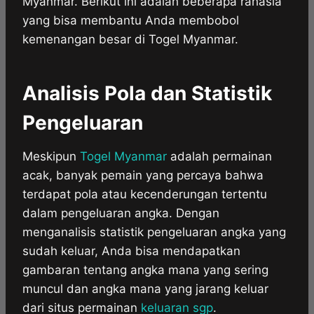
Myanmar. Berikut ini adalah beberapa rahasia
yang bisa membantu Anda membobol
kemenangan besar di Togel Myanmar.
Analisis Pola dan Statistik
Pengeluaran
Meskipun
Togel Myanmar
adalah permainan
acak, banyak pemain yang percaya bahwa
terdapat pola atau kecenderungan tertentu
dalam pengeluaran angka. Dengan
menganalisis statistik pengeluaran angka yang
sudah keluar, Anda bisa mendapatkan
gambaran tentang angka mana yang sering
muncul dan angka mana yang jarang keluar
dari situs permainan
keluaran sgp
.