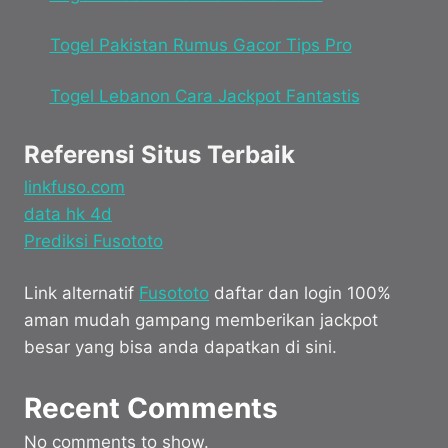
Togel Pakistan Rumus Gacor Tips Pro
Togel Lebanon Cara Jackpot Fantastis
Referensi Situs Terbaik
linkfuso.com
data hk 4d
Prediksi Fusototo
Link alternatif
Fusototo
daftar dan login 100%
aman mudah gampang memberikan jackpot
besar yang bisa anda dapatkan di sini.
Recent Comments
No comments to show.