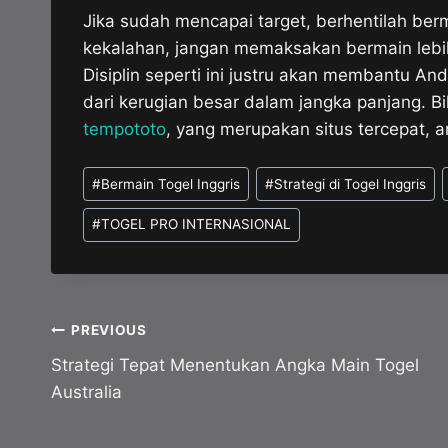
Jika sudah mencapai target, berhentilah berm
kekalahan, jangan memaksakan bermain lebi
Disiplin seperti ini justru akan membantu A
dari kerugian besar dalam jangka panjang. B
tempototo
, yang merupakan situs tercepat, 
Post
#
Bermain Togel Inggris
#
Strategi di Togel Inggris
Tags:
#
TOGEL PRO INTERNASIONAL
Post
PREVIOUS
Strategi Tepat Menentukan Angka Main Togel
navigation
Australia