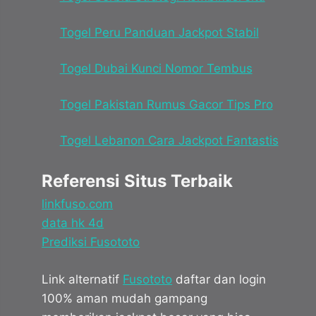
Togel Peru Panduan Jackpot Stabil
Togel Dubai Kunci Nomor Tembus
Togel Pakistan Rumus Gacor Tips Pro
Togel Lebanon Cara Jackpot Fantastis
Referensi Situs Terbaik
linkfuso.com
data hk 4d
Prediksi Fusototo
Link alternatif
Fusototo
daftar dan login
100% aman mudah gampang