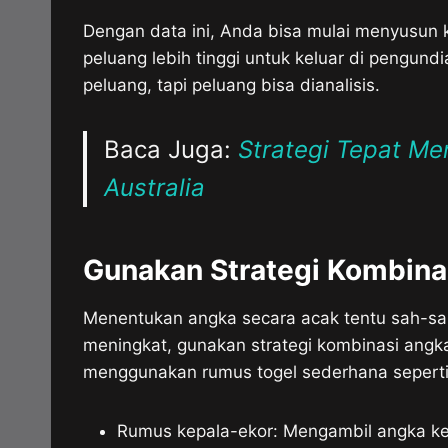
Dengan data ini, Anda bisa mulai menyusun 
peluang lebih tinggi untuk keluar di pengundi
peluang, tapi peluang bisa dianalisis.
Baca Juga:
Strategi Tepat M
Australia
Gunakan Strategi Kombin
Menentukan angka secara acak tentu sah-sah
meningkat, gunakan strategi kombinasi angk
menggunakan rumus togel sederhana seperti
Rumus kepala-ekor: Mengambil angka kep