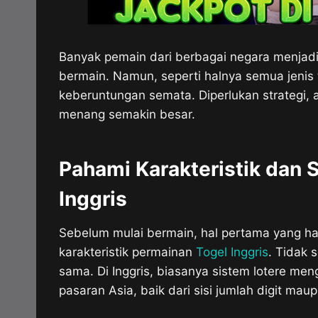
Banyak pemain dari berbagai negara menjadik
bermain. Namun, seperti halnya semua jenis
keberuntungan semata. Diperlukan strategi, a
menang semakin besar.
Pahami Karakteristik dan 
Inggris
Sebelum mulai bermain, hal pertama yang h
karakteristik permainan
Togel Inggris
. Tidak 
sama. Di Inggris, biasanya sistem lotere me
pasaran Asia, baik dari sisi jumlah digit m