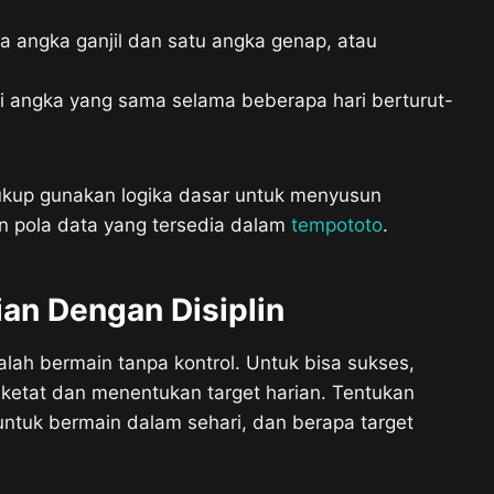
 angka ganjil dan satu angka genap, atau
i angka yang sama selama beberapa hari berturut-
Cukup gunakan logika dasar untuk menyusun
n pola data yang tersedia dalam
tempototo
.
ian Dengan Disiplin
lah bermain tanpa kontrol. Untuk bisa sukses,
ketat dan menentukan target harian. Tentukan
ntuk bermain dalam sehari, dan berapa target