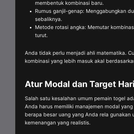
membentuk kombinasi baru.
Rumus ganjil-genap: Menggabungkan dua
sebaliknya.
Metode rotasi angka: Memutar kombinas
turut.
Anda tidak perlu menjadi ahli matematika. 
kombinasi yang lebih masuk akal berdasarka
Atur Modal dan Target Har
Salah satu kesalahan umum pemain togel ada
Anda harus memiliki manajemen modal yang 
berapa besar uang yang Anda rela gunakan u
kemenangan yang realistis.