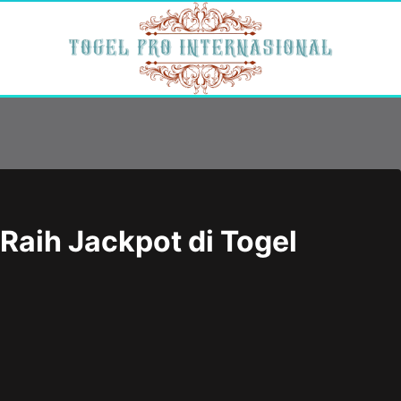
Raih Jackpot di Togel